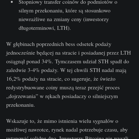
Stopniowy transfer coinów do podmiotów o
silnym przekonaniu, które są stosunkowo
niewrażliwe na zmiany ceny (inwestorzy
długoterminowi, LTH).
W głębinach poprzednich bess odsetek podaży
jednocześnie będącej na stracie i posiadanej przez LTH
osiągnął ponad 34%. Tymczasem udział STH spadł do
zaledwie 3-4% podaży. W tej chwili STH nadal mają
16,2% podaży na stracie, co sugeruje, że świeżo
redystrybuowane coiny muszą teraz przejść proces
„dojrzewania” w rękach posiadaczy o silniejszym
przekonaniu.
Wskazuje to, że mimo istnienia wielu sygnałów o
możliwej nawrotce, rynek nadal potrzebuje czasu, aby
ustanowić solidne dno. Inwestorzy Bitcoina nie wyszli