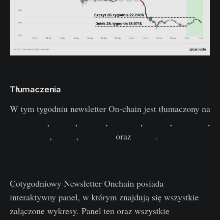
Tłumaczenia
W tym tygodniu newsletter On-chain jest tłumaczony na
hiszpański
,
włoski
,
chiński
,
japoński
,
turecki
,
francuski
,
portugalski
,
perski
,
hebrajski
oraz
grecki
.
Cotygodniowy panel analizy Onchain
Cotygodniowy Newsletter Onchain posiada
interaktywny panel, w którym znajdują się wszystkie
załączone wykresy. Panel ten oraz wszystkie