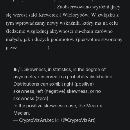
Bitcoinowych turystów
. Zaobserwowano wyróżniający
się wzrost sald Krewetek i Wielorybów. W związku z
tym wprowadzamy nowy wskaźnik, który ma na celu
śledzenie względnej aktywności on-chain zarówno
małych, jak i dużych podmiotów (pierwotnie stworzony
przez
CryptoVizArt
).
🧵/1. Skewness, in statistics, is the degree of
asymmetry observed in a probability distribution.
Distributions can exhibit right (positive)
skewness, left (negative) skewness, or no
skewness (zero).
In the positive skewness case, the Mean >
Median.
pic.twitter.com/SFbiOP8nhK
— CryptoVizArt.btc 📈 (@CryptoVizArt)
February
22, 2022