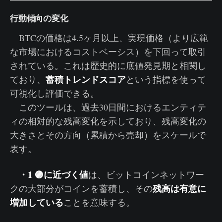
行動傾向の変化
BTCの価格は4.5ヶ月以上、実現価格（より広範
な市場におけるコストベーシス）を下回って取引
されている。これは歴史的に底値発見期と相関し
蓄積トレンドスコア
ており、
という指標を使って
可視化し評価できる。
このツールは、過去30日間におけるエンティテ
ィの相対的な残高変化を示しており、残高変化の
大きさとその方向（累積から売却）をスケールで
表す。
・1 🟣に近づく値
は、ビットコインネットワー
残高は有意に
クの大部分がコインを蓄積し、その
増加している
ことを意味する。