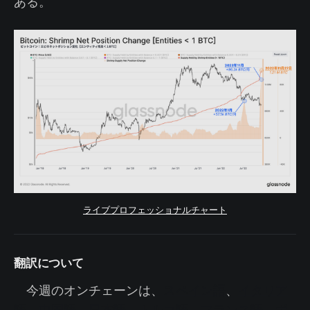
ある。
ライブプロフェッショナルチャート
翻訳について
今週のオンチェーンは、
スペイン語
、
イタリア
語
、
中国語
、
日本語
、
トルコ語
、
フランス語
、
ポ