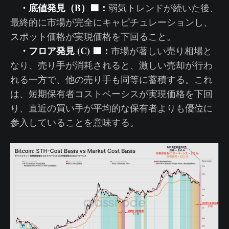
・底値発見（B）🟧：
弱気トレンドが続いた後、
最終的に市場が完全にキャピチュレーションし、
スポット価格が実現価格を下回ること。
・フロア発見 (C) 🟥：
市場が著しい売り相場と
なり、売り手が消耗されると、激しい売却が行わ
れる一方で、他の売り手も同等に蓄積する。これ
は、短期保有者コストベーシスが実現価格を下回
り、直近の買い手が平均的な保有者よりも優位に
参入していることを意味する。