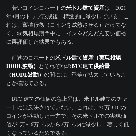
米ドル建て資産
若いコインコホートの
は、2021
年3月のトップ形成後、構造的に減少している。こ
れは、蓄積行為（コインを成熟させる）だけでな
く、弱気相場期間中にコインをどんどん安い価格
に再評価した結果でもある。
米ドル建て資産（実現相場
前述のコホートの
HODL波動）
BTC建て供給量
とそれぞれの
（HODL波動）
の間には、乖離が拡大しているこ
とが確認できる。
BTC 建ての価値の急上昇は、米ドル建てのチャ
ートには反映されていない。これは、30万BTCの
コインが移動した一方で、その米ドルでの実現価
値が5万～6万ドルから2万ドルに減少し、著しく低
くなっているためである。