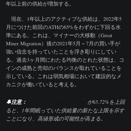
年以上前の供給が増加する。
現在、1年以上のアクティブな供給は、2022年5
月につけた前回のATHの65%をわずかに下回る水
準にある。これは、マイナーの大移動（Great
Miner Migration）後の2021年5月～7月の買い手が
強い信念を持っていたことを浮き彫りにしてい
る。過去3ヶ月間にわたる均衡のとれた状態は、コ
インの成熟と売却のバランスが取れていることを
示している。これは弱気相場において建設的なメ
カニクが働いていると考える。
🔔注意：
1年以上前の供給量の割合
が65.72%を上回
ると、1年間眠っていた供給量の新たな上限を示す
ことになり、高値形成の可能性が高まる。