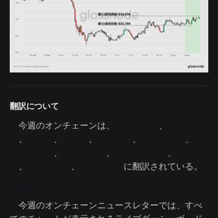
翻訳について
今週のオンチェーンは、
スペイン語
、
イタリア
語
、
中国語
、
日本語
、
トルコ語
、
フランス語
、
ポ
ルトガル語
、
ペルシア語
、
ポーランド語
、
ロシア
語
、
ヘブライ語
、
ギリシャ語
に翻訳されている。
今週のオンチェーンダッシュボード
今週のオンチェーンニュースレターでは、すべ