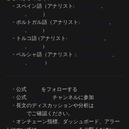
・スペイン語（アナリスト:
@ElCableR
,
Telegram
,
Twitter
）
・ポルトガル語（アナリスト:
@pins_cripto
,
Telegram
,
Twitter
)
・トルコ語 (アナリスト:
@wkriptoofficial
,
Telegram
,
Twitter
)
・ペルシャ語（アナリスト：
@CryptoVizArt
、
Telegram
、
Twitter
)
・公式
Twitter
をフォローする
・公式
テレグラム
チャンネルに参加
・長文のディスカッションや分析は
Glassnodeフ
ォーラム
でご確認ください。
・オンチェーン指標、ダッシュボード、アラー