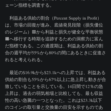
ェーン指標を調査する。
利益ある供給の割合（Percent Supply in Profit）
は、市場の回復が進み、底値発見段階（損失優位
のレジーム）🟥から利益と損失が健全な平衡状態
🟧へ移行する時期を追跡するための洞察力に富ん
だ指標である。この過渡期は、利益ある供給の割
合の週平均が55%から80%の間にあるときに促進さ
れると考えられる。
最近の$16.9kから$23.1kへの上昇では、利益ある
供給の割合も55%から67%以上に急上昇し動きが合
致していることを示している。14日間で12％の急
上昇は、過去の弱気相場と比較しても、最も収益
性の高い急騰の一つとなった。これは$23.3k以下
のコインの取引量と交換量の目安を示すものであ