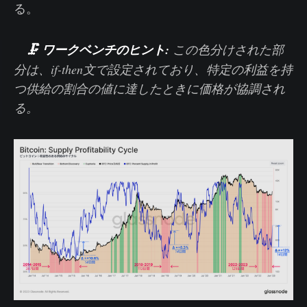
る。
🗜️ ワークベンチのヒント:
この色分けされた部
分は、if-then文で設定されており、特定の利益を持
つ供給の割合の値に達したときに価格が協調され
る。