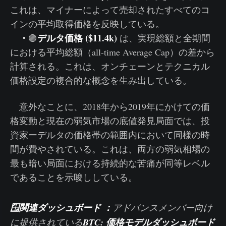
これは、マイナーによって売却されたすべてのコ
インの平均取得価格を反映している。
・
デルタ価格 ($11.4k)
🟣
は、実現総額と全期間
における平均総額（all-time Average Cap）の差から
計算される。これは、オンチェーンとテクニカル
価格設定の複合的な概念を生み出している。
意外なことに、2018年から2019年にかけての価
格変動と現在の弱気市場の底値発見局面では、投
資家ーデルタの価格帯の範囲内において同様の時
間が費やされている。これは、両方の弱気相場の
最も暗い局面における持続的な苦痛が同等レベル
であることを示唆ししている。
🪟
関連ダッシュボード ：
アドバンスメンバー向け
に提供されている
BTC: 価格モデルダッシュボード