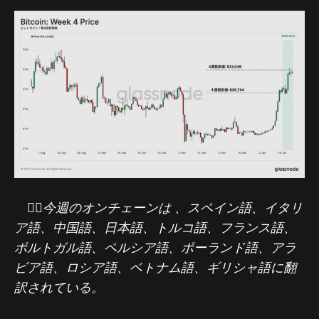
🏴‍☠️
今週のオンチェーンは 、
スペイン語
、
イタリ
ア語
、
中国語
、
日本語
、
トルコ語
、
フランス語
、
ポルトガル語
、
ペルシア語
、
ポーランド語
、
アラ
ビア語
、
ロシア語
、
ベトナム語
、
ギリシャ語
に翻
訳されている。