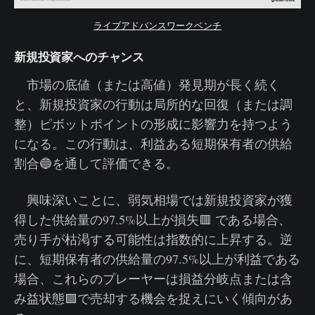
ライブアドバンスワークベンチ
新規投資家へのチャンス
市場の底値（または高値）発見期が長く続く
と、新規投資家の行動は局所的な回復（または調
整）ピボットポイントの形成に影響力を持つよう
になる。この行動は、利益ある短期保有者の供給
割合🔵を通して評価できる。
興味深いことに、弱気相場では新規投資家が獲
得した供給量の97.5%以上が損失🟥 である場合、
売り手が枯渇する可能性は指数的に上昇する。逆
に、短期保有者の供給量の97.5%以上が利益である
場合、これらのプレーヤーは損益分岐点または含
み益状態🟩で売却する機会を捉えにいく傾向があ