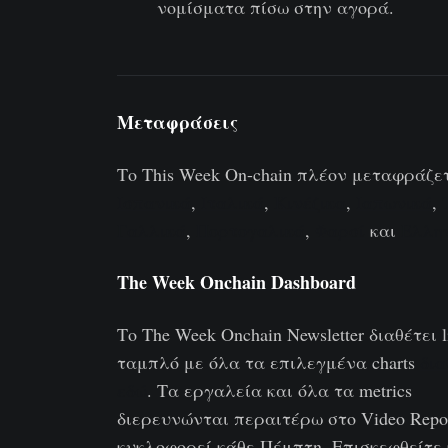
νομίσματα πίσω στην αγορά.
Μεταφράσεις
Το This Week On-chain πλέον μεταφράζε
Ισπανικά
,
Ιταλικά
,
Κινέζικα
,
Ιαπωνικά
,
Γαλλικά
,
Πορτογαλικά
,
Φαρσί
και
Ελλη
The Week Onchain Dashboard
Το The Week Onchain Newsletter διαθέτει l
ταμπλό με όλα τα επιλεγμένα charts
δια
εδώ
. Τα εργαλεία και όλα τα metrics
διερευνώνται περαιτέρω στο Video Repo
κυκλοφορεί κάθε Πέμπτη. Επισκεφθείτε 