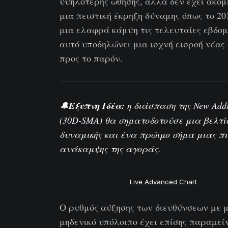
υψηλότερης ώθησης, αλλά δεν έχει ακόμη
μια πειστική έκρηξη δύναμης όπως το 20
μια ελαφρά κάμψη τις τελευταίες εβδομ
αυτό υποδηλώνει μια ισχνή εισροή νέας
προς το παρόν.
🔔
Έξυπνη Ιδέα:
η διάσπαση της
New Addr
(30D-SMA)
θα σηματοδοτούσε μια βελτί
δυναμικής και ένα πρώιμο σήμα μιας π
ανάκαμψης της αγοράς.
Live Advanced Chart
Ο ρυθμός αύξησης των διευθύνσεων με 
μηδενικό υπόλοιπο έχει επίσης παραμεί