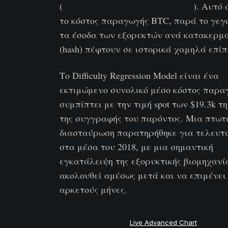
(
καλύπτεται στην 40η Εβδομάδα
). Αυτό
το κόστος παραγωγής BTC, παρά το γεγο
τα έσοδα των εξορυκτών ανά κατακερμ
(hash) πέφτουν σε ιστορικά χαμηλά επίπ
Το Difficulty Regression Model είναι ένα
εκτιμώμενο συνολικό μέσο κόστος παρα
συμπίπτει με την τιμή spot των $19.3k τ
της συγγραφής του παρόντος. Μια πτωτ
διασταύρωση παρατηρήθηκε για τελευτ
στα μέσα του 2018, με μια σημαντική
εγκατάλειψη της εξορυκτικής βιομηχανί
ακολουθεί αμέσως μετά και να επιμένει
αρκετούς μήνες.
Live Advanced Chart