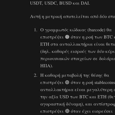
USDT, USDC, BUSD και DAI.
Αυτή η μετρική αποτελείται από δύο στο
Ο γραμμωτός κώδικας (barcode) θα
επιστρέψει 🟠 όταν η ροή των BTC 
ETH στα ανταλλακτήρια είναι θετι
(δηλ. καθαρές εισροές των δύο κύρ
περιουσιακών στοιχείων σε δολάρι
ΗΠΑ).
Η καθαρή μεταβολή της θέσης θα
επιστρέψει 🟢 όταν η ροή stablecoin
ανταλλακτήρια είναι μεγαλύτερη 
την αξία USD των BTC και ETH (θε
αγοραστική δύναμη), και αντίστρο
επιστρέψει 🔴 όταν έχει εισρεύσει