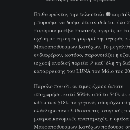
Επιθεωρώντας την τελευταία 🟠 καμπύλ
μπορούμε να δούμε ότι αναδύεται ένα 
παρόμοιο μοτίβο πτωτικής αγοράς με το
σχέση με τη συμπεριφορά της αγοράς τ
Μακροπρόθεσμων Κατόχων. Το μεγαλύ
ενδιαφέρον, ωστόσο, παρουσιάζει η εξα
ισχυρή ανοδική πορεία ️↗️ καθ' όλη τη δι
κατάρρευσης του LUNA τον Μάιο του 20
Παρόλο που ότι οι τιμές έχουν έκτοτε
υποχωρήσει κατά 56%+, από τα $40k σε 
κάτω των $18k, το γεγονός απομόχλευση
ολόκληρο τον κλάδο και τις ιστορικές π
μακροοικονομικές αναταραχές, η ομάδα
Μακροπρόθεσμων Κατόχων πρόσθεσε ση