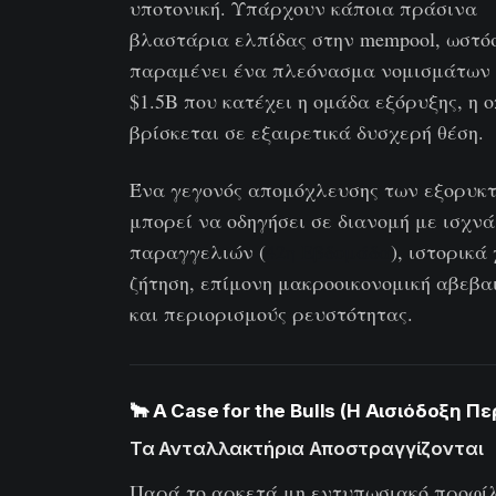
υποτονική. Υπάρχουν κάποια πράσινα
βλαστάρια ελπίδας στην mempool, ωστό
παραμένει ένα πλεόνασμα νομισμάτων
$1.5B που κατέχει η ομάδα εξόρυξης, η 
βρίσκεται σε εξαιρετικά δυσχερή θέση.
Ένα γεγονός απομόχλευσης των εξορυκ
μπορεί να οδηγήσει σε διανομή με ισχνά
παραγγελιών (
42η Εβδομάδα
), ιστορικά
ζήτηση, επίμονη μακροοικονομική αβεβα
και περιορισμούς ρευστότητας.
🐂 A Case for the Bulls (Η Αισιόδοξη Π
Τα Ανταλλακτήρια Αποστραγγίζονται
Παρά το αρκετά μη εντυπωσιακό προφί