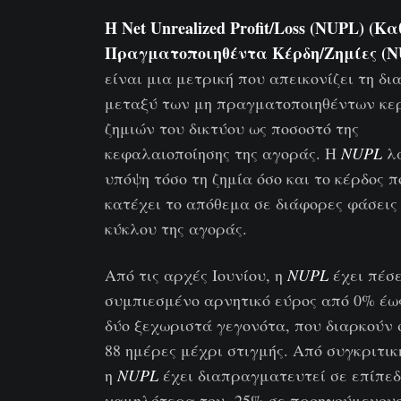
Η Net Unrealized Profit/Loss (NUPL) (
Πραγματοποιηθέντα Κέρδη/Ζημίες (N
είναι μια μετρική που απεικονίζει τη δ
μεταξύ των μη πραγματοποιηθέντων κε
ζημιών του δικτύου ως ποσοστό της
κεφαλαιοποίησης της αγοράς. Η
NUPL
λα
υπόψη τόσο τη ζημία όσο και το κέρδος π
κατέχει το απόθεμα σε διάφορες φάσεις
κύκλου της αγοράς.
Από τις αρχές Ιουνίου, η
NUPL
έχει πέσε
συμπιεσμένο αρνητικό εύρος από 0% έω
δύο ξεχωριστά γεγονότα, που διαρκούν
88 ημέρες μέχρι στιγμής. Από συγκριτικ
η
NUPL
έχει διαπραγματευτεί σε επίπε
χαμηλότερα του -25% σε προηγούμενους