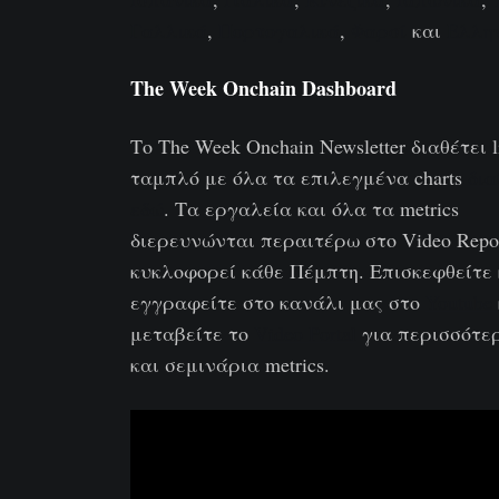
Γαλλικά
,
Πορτογαλικά
,
Φαρσί
και
Ελλη
The Week Onchain Dashboard
Το The Week Onchain Newsletter διαθέτει l
ταμπλό με όλα τα επιλεγμένα charts
δια
εδώ
. Τα εργαλεία και όλα τα metrics
διερευνώνται περαιτέρω στο Video Repo
κυκλοφορεί κάθε Πέμπτη. Επισκεφθείτε 
εγγραφείτε στο κανάλι μας στο
Youtube
μεταβείτε το
Video Portal
για περισσότερ
και σεμινάρια metrics.