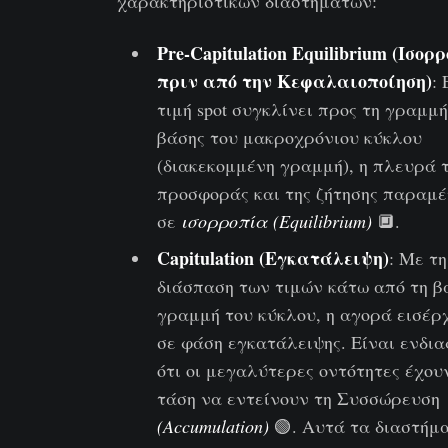
χαρακτηριστικών διαστημάτων:
Pre-Capitulation Equilibrium
(Ισορ
πριν από την Κεφαλαιοποίηση)
: 
τιμή spot συγκλίνει προς τη γραμμή
βάσης του μακροχρόνιου κύκλου
(διακεκομμένη γραμμή), η πλευρά 
προσφοράς και της ζήτησης παραμ
σε
ισορροπία (Equilibrium)
🔲.
Capitulation (Εγκατάλειψη)
: Με τη
διάσπαση των τιμών κάτω από τη β
γραμμή του κύκλου, η αγορά εισέρ
σε φάση εγκατάλειψης. Είναι ενδι
ότι οι μεγαλύτερες οντότητες έχου
τάση να εντείνουν τη Συσσώρευση
(Accumulation)
🟢. Αυτά τα διαστήμ