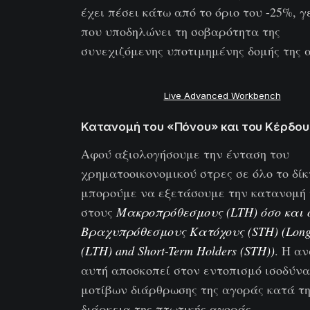
έχει πέσει κάτω από το όριο του -25%, γ
που υποδηλώνει τη σοβαρότητα της
συνεχιζόμενης υποτιμημένης δομής της 
Live Advanced Workbench
Κατανομή του «Πόνου» και του Κέρδου
Αφού αξιολογήσουμε την ένταση του
χρηματοοικονομικού στρες σε όλο το δίκ
μπορούμε να εξετάσουμε την κατανομή 
στους
Μακροπρόθεσμους (LTH) όσο και 
Βραχυπρόθεσμους Κατόχους (STH) (Long
(LTH) and Short-Term Holders (STH))
. Η α
αυτή αποσκοπεί στον εντοπισμό ισοδύν
μοτίβων διάρθρωσης της αγοράς κατά τ
διάρκεια της πτωτικής αγοράς.