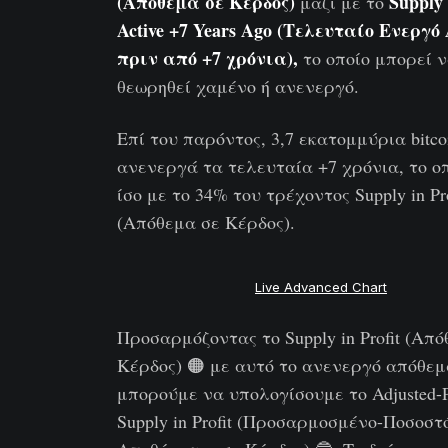
(Απόθεμα σε Κέρδος)
Supply
μαζί με το
Active +7 Years Ago (Τελευταίο Ενεργ
πριν από +7 χρόνια),
το οποίο μπορεί 
θεωρηθεί χαμένο ή ανενεργό.
Επί του παρόντος, 3,7 εκατομμύρια bitco
ανενεργά τα τελευταία +7 χρόνια, το οπ
ίσο με το 34% του τρέχοντος Supply in Pro
(Απόθεμα σε Κέρδος).
Live Advanced Chart
Προσαρμόζοντας το Supply in Profit (Απ
Κέρδος) 🟠 με αυτό το ανενεργό απόθεμ
μπορούμε να υπολογίσουμε το Adjusted-P
Supply in Profit (Προσαρμοσμένο-Ποσοστ