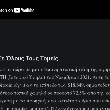
Σε Όλους Τους Τομείς
σκεται τώρα σε μια επίμονη πτωτική τάση της αγο
TH (Ιστορικό Υψηλό) του Νοεμβρίου 2021. Αυτή τη
 Bitcoin άγγιξαν το επίπεδο των $18,649, σηματοδο
ότερο τοπικό χαμηλό σε ποσοστό 72,5% από την κ
γκριση με τα προηγούμενα κατώτατα όρια του κύκ
ς, η συρρίκνωση του 2022 δεν ήταν τόσο σημαντι