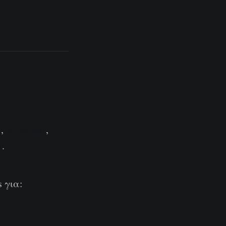
ά
,
Κινέζικα
,
ά
.
 για: