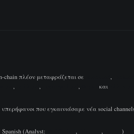
On-chain πλέον μεταφράζεται σε
Ισπανικά
,
Ιταλικ
ρκικα
,
Γαλλικά
,
Πορτογαλικά
,
Φαρσί
και
Ελληνικ
 υπερήφανοι που εγκαινιάσαμε νέα social channels
 Spanish (Analyst:
@ElCableR
,
Telegram
,
Twitter
)