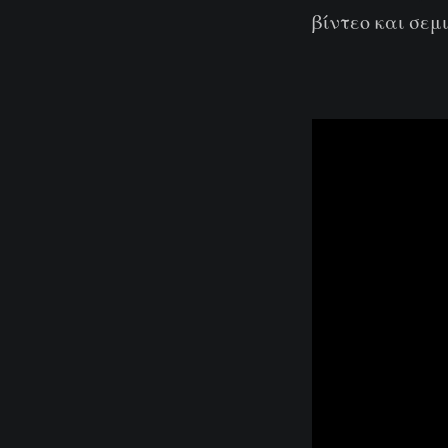
βίντεο και σεμι