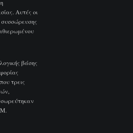
μη
σίας. Αυτές οι
ό συσσώρευσης
καθιερωμένου
ολογικής βάσης
οφορίας
που τρεις
τών,
υσσωρεύτηκαν
3M.