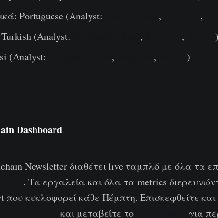
κά: Portuguese (Analyst:
@pins_cripto
,
Telegram
,
Twi
Turkish (Analyst:
@wkriptoofficial
,
Telegram
,
Twitter
si (Analyst:
@CryptoVizArt
,
Telegram
,
Twitter
)
ain Dashboard
chain Newsletter διαθέτει live ταμπλό με όλα τα 
α εδώ
. Τα εργαλεία και όλα τα metrics διερευνώ
rt που κυκλοφορεί κάθε Πέμπτη. Επισκεφθείτε κα
 στο Youtube
και μεταβείτε το
Video Portal
για πε