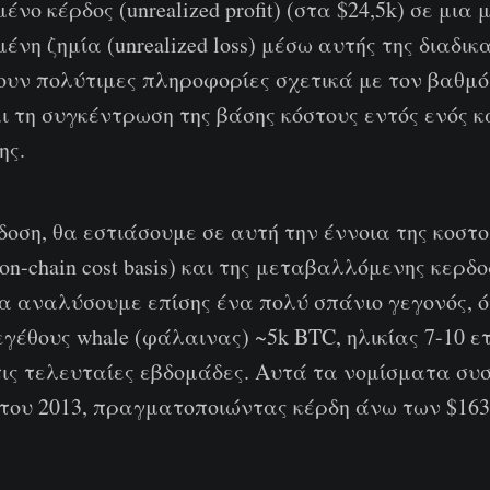
ο κέρδος (unrealized profit) (στα $24,5k) σε μια 
νη ζημία (unrealized loss) μέσω αυτής της διαδικα
ουν πολύτιμες πληροφορίες σχετικά με τον βαθμ
ι τη συγκέντρωση της βάσης κόστους εντός ενός 
ης.
δοση, θα εστιάσουμε σε αυτή την έννοια της κοστ
on-chain cost basis) και της μεταβαλλόμενης κερδ
α αναλύσουμε επίσης ένα πολύ σπάνιο γεγονός, ό
έθους whale (φάλαινας) ~5k BTC, ηλικίας 7-10 ε
ις τελευταίες εβδομάδες. Αυτά τα νομίσματα σ
 του 2013, πραγματοποιώντας κέρδη άνω των $16