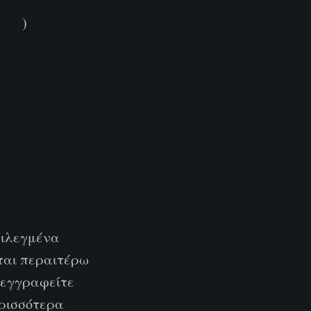
tter
)
)
επιλεγμένα
νται περαιτέρω
ι εγγραφείτε
ρισσότερα