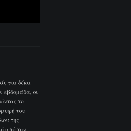
ράς για δέκα
ν εβδομάδα, οι
τώντας το
ορυφή του
λου της
κή από την