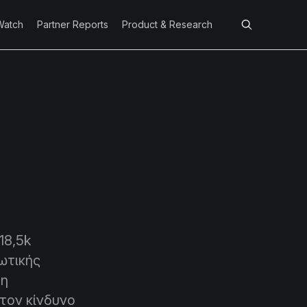
Watch
Partner Reports
Product & Research
18,5k
ωτικής
μη
τον κίνδυνο