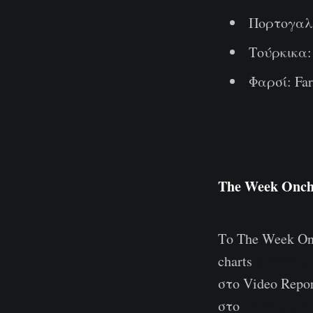
Πορτογαλι
Τούρκικα: 
Φαρσί: Far
The Week Onch
Το The Week On
charts
διαθέσιμ
στο Video Repo
στο
κανάλι μας