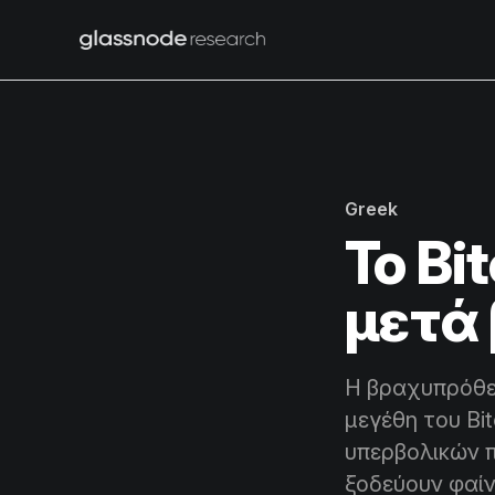
Greek
To Bi
μετά 
Η βραχυπρόθεσ
μεγέθη του Bi
υπερβολικών 
ξοδεύουν φαί