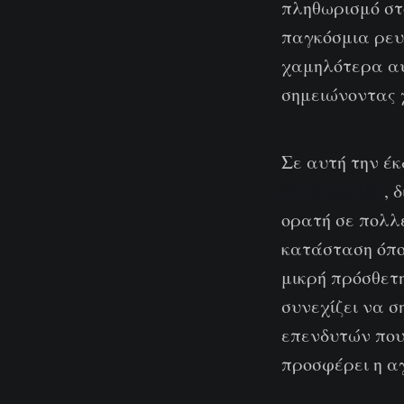
πληθωρισμό στο
παγκόσμια ρευ
χαμηλότερα αυ
σημειώνοντας 
Σε αυτή την έκ
34η βδομάδα
, 
ορατή σε πολλέ
κατάσταση όπο
μικρή πρόσθετ
συνεχίζει να σ
επενδυτών που
προσφέρει η αγ