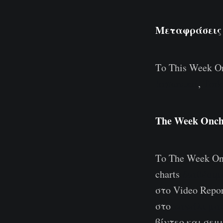
Μεταφράσεις
Το This Week 
Ιαπωνικά
,
Τού
The Week Onch
Το The Week On
charts
διαθέσιμ
στο Video Repo
στο
κανάλι μας
βίντεο και σεμι