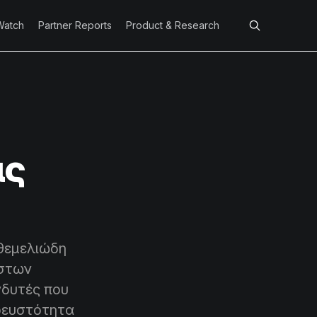
Watch
Partner Reports
Product & Research
ις
 θεμελιώδη
ιστων
νδυτές που
ρευστότητα