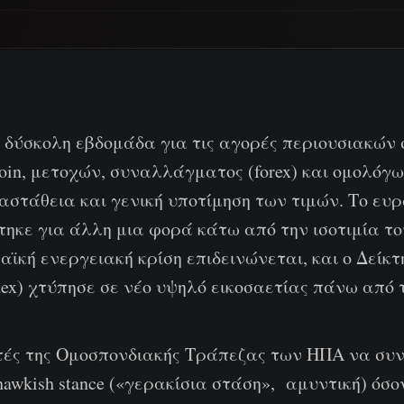
 δύσκολη εβδομάδα για τις αγορές περιουσιακών 
coin, μετοχών, συναλλάγματος (forex) και ομολόγ
αστάθεια και γενική υποτίμηση των τιμών. Το ευ
ηκε για άλλη μια φορά κάτω από την ισοτιμία το
ϊκή ενεργειακή κρίση επιδεινώνεται, και ο Δείκ
dex) χτύπησε σε νέο υψηλό εικοσαετίας πάνω από τ
ητές της Ομοσπονδιακής Τράπεζας των ΗΠΑ να συν
awkish stance («γερακίσια στάση», αμυντική) όσ