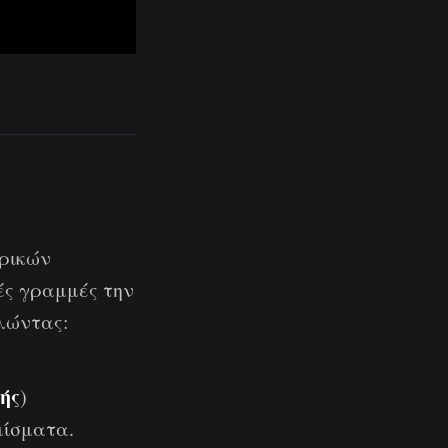
τρικών
κές γραμμές την
ιλώντας:
ωής
)
μίσματα.