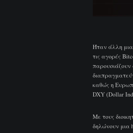
Ήταν άλλη μια
τις αγορές Bit
παρουσιάζουν 
διαπραγματεύτ
καθώς η Ευρωπα
DXY (Dollar In
Με τους διοικ
δηλώνουν μια h