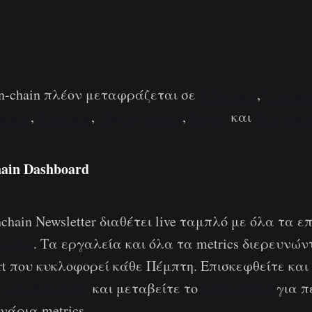
On-chain πλέον μεταφράζεται σε
Ισπανικά
,
Ιταλικ
ρκικα
,
Γαλλικά
,
Πορτογαλικά
,
Φαρσί
και
Ελληνικ
ain Dashboard
chain Newsletter διαθέτει live ταμπλό με όλα τα 
α εδώ
. Τα εργαλεία και όλα τα metrics διερευνώ
rt που κυκλοφορεί κάθε Πέμπτη. Επισκεφθείτε κα
 στο You Tube
και μεταβείτε το
Video Portal
για π
νάρια metrics.