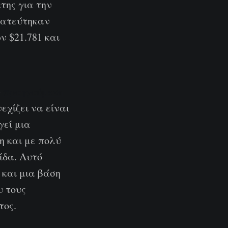
κτης για την
ματεύτηκαν
 $21.781 και
ν
προηγούμενη
χίζει να είναι
γεί μια
η και με πολύ
ίδα. Αυτό
 και μια βάση
υ τους
τος.