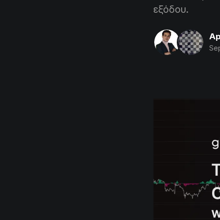
εξόδου.
Ap
Sep