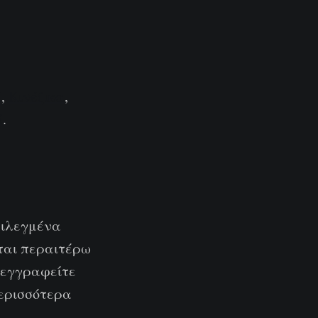
ά
,
Κινέζικα
,
ά
.
επιλεγμένα
νται περαιτέρω
ι εγγραφείτε
ερισσότερα