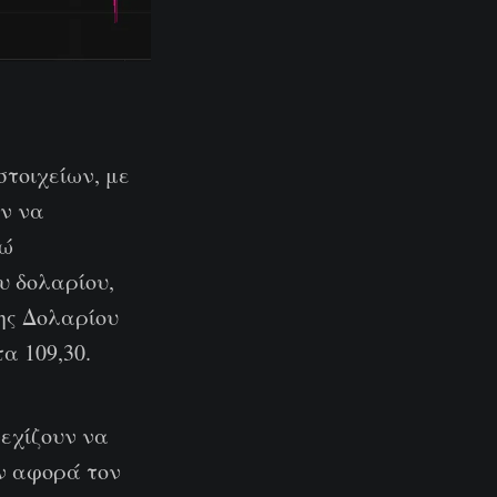
στοιχείων, με
ων να
ρώ
υ δολαρίου,
της Δολαρίου
α 109,30.
εχίζουν να
ον αφορά τον