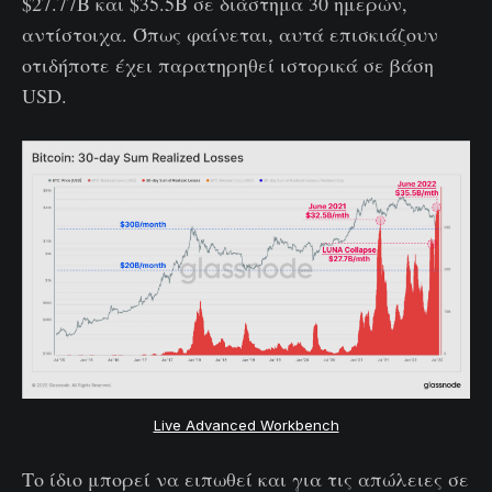
$27.77B και $35.5B σε διάστημα 30 ημερών,
αντίστοιχα. Όπως φαίνεται, αυτά επισκιάζουν
οτιδήποτε έχει παρατηρηθεί ιστορικά σε βάση
USD.
Live Advanced Workbench
Το ίδιο μπορεί να ειπωθεί και για τις απώλειες σε