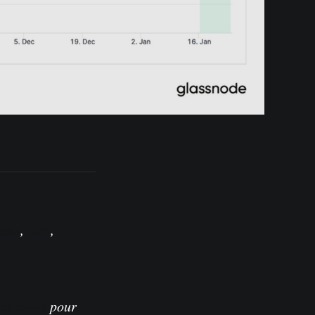
nais
,
turc
,
ail vidéo
pour