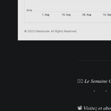
🏴‍☠️
Le Semaine O
français
,
farsi
,
p
📽️
Visitez et ab