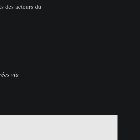
s des acteurs du
u de bord On-
trées
via