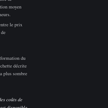
sition moyen
neurs.
entre le prix
 de
 formation du
chette décrite
la plus sombre
des coûts de
 est disponible