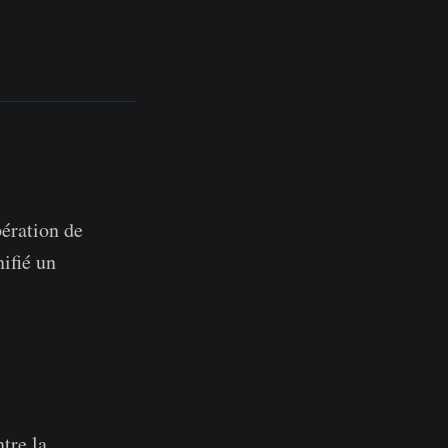
pération de
ifié un
ntre la