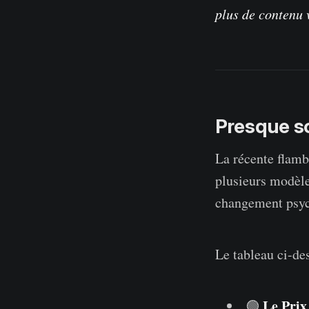
plus de contenu v
Presque so
La récente flamb
plusieurs modèle
changement psyc
Le tableau ci-de
Le Prix 
🟢