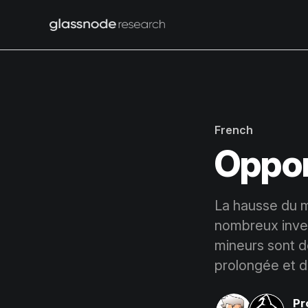
French
Oppor
La hausse du m
nombreux inves
mineurs sont de
prolongée et 
Pr