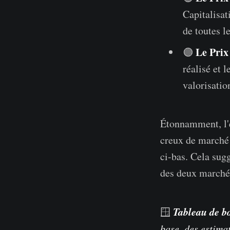
Capitalisat
de toutes l
Le Prix
🟣
réalisé et 
valorisatio
Étonnamment, l'é
creux de marché 
ci-bas. Cela sug
des deux marchés
Tableau de b
🪟
base, des estima