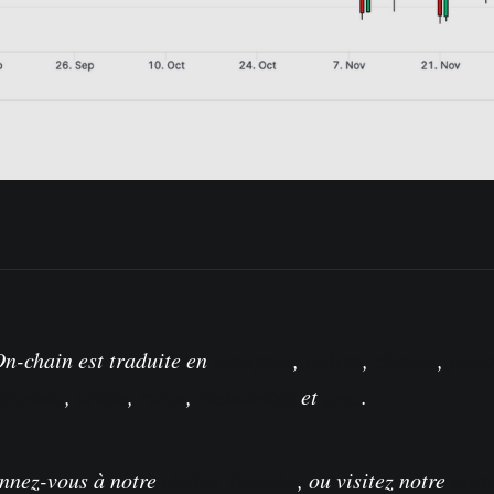
n-chain est traduite en
espagnol
,
italien
,
chinois
,
japo
olonais
,
arabe
,
russe
,
vietnamien
et
grec
.
onnez-vous à notre
chaîne Youtube
, ou visitez notre
port