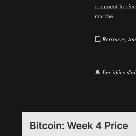
comment le réce
marché.
🪟
Retrouvez
tou
chain
.
🔔
Les idées d'a
Glassnode Studi