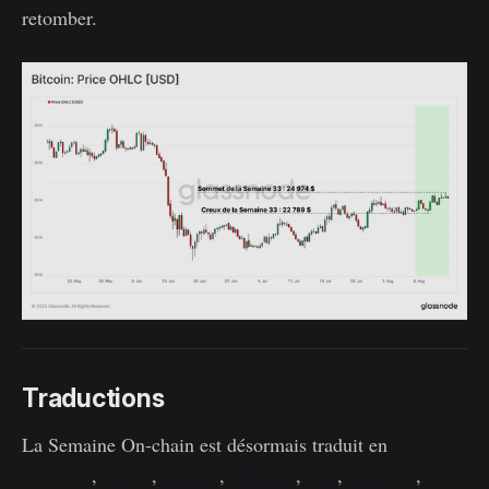
retomber.
Traductions
La Semaine On-chain est désormais traduit en
espagnol
,
italien
,
chinois
,
japonais
,
turc
,
français
,