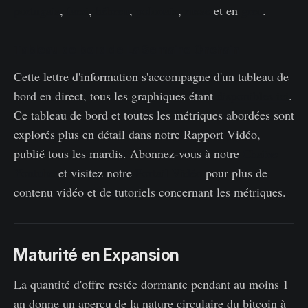
portugais
,
farsi
,
hébreu
,
polonais
,
russe
et en
grec
.
Tableau de bord de La Semaine Onchain
Cette lettre d'information s'accompagne d'un tableau de
bord en direct, tous les graphiques étant
disponibles ici
.
Ce tableau de bord et toutes les métriques abordées sont
explorés plus en détail dans notre Rapport Vidéo,
publié tous les mardis. Abonnez-vous à notre
Chaîne
Youtube
et visitez notre
Portail Vidéo
pour plus de
contenu vidéo et de tutoriels concernant les métriques.
Maturité en Expansion
La quantité d'offre restée dormante pendant au moins 1
an donne un aperçu de la nature circulaire du bitcoin à