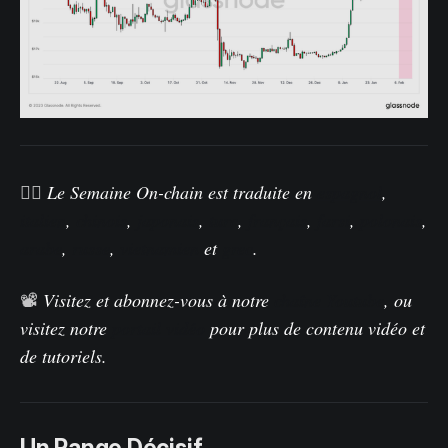
🏴‍☠️
Le Semaine On-chain est traduite en
espagnol
,
italien
,
chinois
,
japonais
,
turc
,
français
,
farsi
,
polonais
,
arabe
,
russe
,
vietnamien
et
grec
.
📽️
Visitez et abonnez-vous à notre
chaîne Youtube
, ou
visitez notre
portail vidéo
pour plus de contenu vidéo et
de tutoriels.
Un Range Décisif