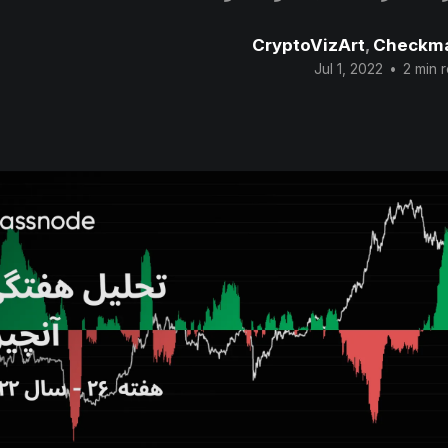
CryptoVizArt
,
Checkm
Jul 1, 2022
•
2 min 