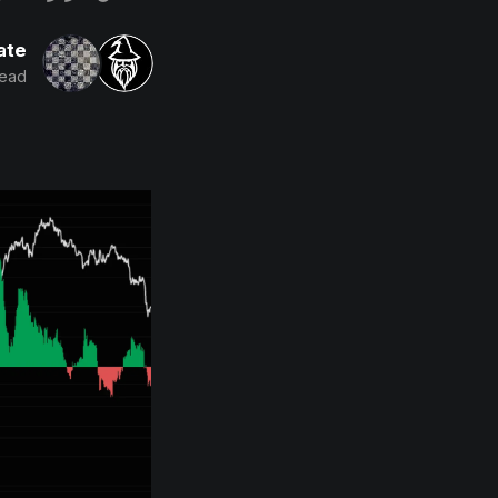
ate
read