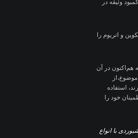
به خروج ۶۰ درصد ازاهرم Defi و کمبود وثیقه در
کوین و اتریوم را
 هم‌اکنون در آن
موضوع،از
ند، استفاده
مینان خود را
 معیارهای پیشرفته Glassnode را در داشبوردی با انواع