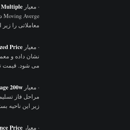
 Multiple
· معیار
معاملاتی را زیر
zed Price
· معیار
نشان داده و معم
می شود. قیمت تنها ۱۴ درصد روزهای معاملاتی زیر این معیار قرا
rage 200w
· معیار
زیر این ناحیه ب
nce Price
· معیار