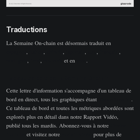
Traductions
La Semaine On-chain est désormais traduit en
espagnol
,
italien
,
chinois
,
japonais
,
turc
,
français
,
portugais
,
farsi
,
polonais
et en
grec
.
Tableau de bord de La Semaine Onchain
Cette lettre d'information s'accompagne d'un tableau de
bord en direct, tous les graphiques étant
disponibles ici
.
Ce tableau de bord et toutes les métriques abordées sont
explorés plus en détail dans notre Rapport Vidéo,
publié tous les mardis. Abonnez-vous à notre
Chaîne
Youtube
et visitez notre
Portail Vidéo
pour plus de