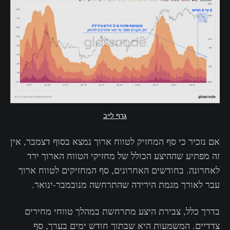
גרף לייב
אם נזכיר כי סף המחזיק לטווח ארוך נמצא בסוף דצמבר, אין
זה מפתיע שההיצע הכולל של מחזיקי הטווח הארוך ירד
לאחרונה. בחודשים האחרונים, סף המחזיקים לטווח ארוך
עבר לאורך מגמת הירידה שהתרחשה מנובמבר-ינואר.
בדרך כלל, צבירת היצע מתרחשת במהלך טווחי מחירים
צדדיים. המשמעות היא שבתוך חודש ימים בערך, סף