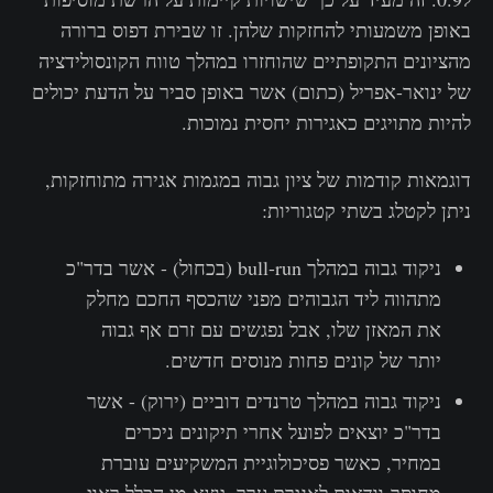
באופן משמעותי להחזקות שלהן. זו שבירת דפוס ברורה
מהציונים התקופתיים שהוחזרו במהלך טווח הקונסולידציה
של ינואר-אפריל (כתום) אשר באופן סביר על הדעת יכולים
להיות מתויגים כאגירות יחסית נמוכות.
דוגמאות קודמות של ציון גבוה במגמות אגירה מתוחזקות,
ניתן לקטלג בשתי קטגוריות:
ניקוד גבוה במהלך bull-run (בכחול) - אשר בדר"כ
מתהווה ליד הגבוהים מפני שהכסף החכם מחלק
את המאזן שלו, אבל נפגשים עם זרם אף גבוה
יותר של קונים פחות מנוסים חדשים.
ניקוד גבוה במהלך טרנדים דוביים (ירוק) - אשר
בדר"כ יוצאים לפועל אחרי תיקונים ניכרים
במחיר, כאשר פסיכולוגיית המשקיעים עוברת
מחוסר-וודאות לאגירת ערך. יוצא מן הכלל ראוי