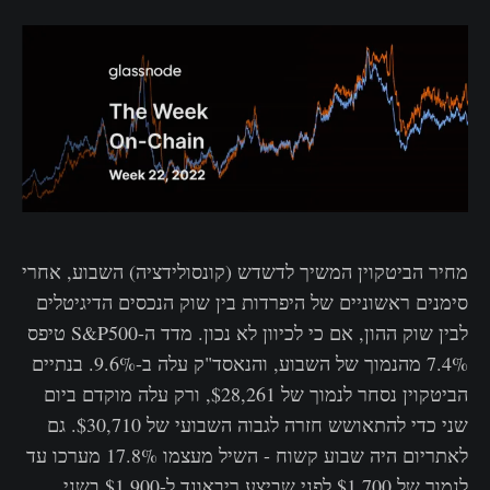
מחיר הביטקוין המשיך לדשדש (קונסולידציה) השבוע, אחרי
סימנים ראשוניים של היפרדות בין שוק הנכסים הדיגיטלים
לבין שוק ההון, אם כי לכיוון לא נכון. מדד ה-S&P500 טיפס
7.4% מהנמוך של השבוע, והנאסד"ק עלה ב-9.6%. בנתיים
הביטקוין נסחר לנמוך של $28,261, ורק עלה מוקדם ביום
שני כדי להתאושש חזרה לגבוה השבועי של $30,710. גם
לאתריום היה שבוע קשוח - השיל מעצמו 17.8% מערכו עד
לנמוך של $1,700 לפני שביצע ריבאונד ל-$1,900 בשני