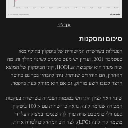
גרף לייב
סיכום ומסקנות
הפעילות בשרשרת המישורית של ביטקוין בתוקף מאז
ספטמבר 2021, ועדיין יש מעט סימנים לשינוי מהלך זה. מה
שזה מעיד הוא שקבוצת HODLer, קוני הביטקוין של המוצא
האחרון, הם היחידים שנותרו. ניתן להבחין בכך גם בחוסר
הרצון לבזבז היצע מוחזק, גם אם הוא מוחזק כעת בהפסד.
שינוי ראוי לציון התרחש במגמות הצבירה בשרשרת בעקבות
המכירה שגרמה לונה. נראה כי ישויות עם < 100 ביטקוין
ספגו ווליום מטבע שווה ערך לזה שנמכר במצוקה על ידי
משמר קרן לונה (LFG). לצד רוב המחזיקים לטווח ארוך,