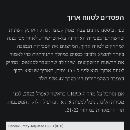
הפסדים לטווח ארוך
כעת ביססנו נתונים עבור מגוון קבוצות גודל הארנק השונות
שהשתתפו בצבירה האחרונה על-השרשרת. לאחר מכן נפנה
למחזיקים לטווח ארוך, המייצגים את הסבירות הנמוכה
ביותר להוציא ולבזבז כספים במהלך התנודתיות כדי לאמוד
את הרשעת המשקיעים. שימו לב שהמעבר לסטטוס "מחזיק
לטווח ארוך" הוא לפני כ-155 ימים, תאריך שנמצא בסוף
דצמבר כשהמחירים היו בערך 47 אלף דולר.
אם נסתכל על מדד ה-URPD בראשון לאפרל 2022, לפני
מכירת הלונה, נוכל למפות את את פרופיל חלוקת המטבעות
תוך התמקדות במחזור 21-22.