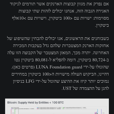
‌אם נפרק את מגוון קבוצות הארנקים אשר תורמים לניקוד
האגירה הגבוה הזה, אנחנו יכולים לזהות שתי קבוצות
מסוימות: ישויות עם <100 ביטקוין, וישויות עם >10אלף
ביטקוין.
כשבוחנים את הראשונים, אנו יכולים להבחין שהשיפוע של
אחזקות הארנק המצטברות שלהם גדל בעקבות המכירה
האחרונה. יתרה מכך, המאזן המצטבר של הקבוצה הזו עלה
ב-80,724 ביטקוין, דומה להפליא ל-80,081 ביטקוין נטו
שהונזלו על-ידי LUNA Foundation guard (פרטים כאן).
דהיינו, הביקוש העולה מישויות ה<100 ביטקוין במחירים
נמוכים יותר קיזז את ההיצע שהונזל על-ידי LFG בניסיון
להגן על ההצמדה של UST.