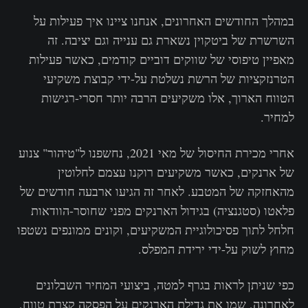
במהלך החודשים האחרונים, אנחנו ציינו איך פעילות על
השרשרת של ביטקוין נשארת גם ענייה וגם יציבה. זה
מאפיין טיפוסי של שווקים דוביים קודמים, כאשר פעילות
הטרנזקציות של הרשת נשלטת על-ידי קבוצת משקיעי
הטווח הארוך, אלו משקיעים הרבה יותר חסרי-רגישות
למחיר.
אחרי מכירת החיסול של מאי 2021, נחשפנו ל"טיהור" צנוע
של ארנקים, כאשר משקיעים רוקנו עצמם לחלוטין
מהאחזקה של המטבע. לאחר זה הגיעו ארבעה חודשים של
פלאטו (סטגנציה) בגידול הארנקים מפני שחוסר-הוודאות
חלחל לתוך פסיכולוגיית המשקיעים, וקונים ממונפים נשטפו
מחוץ לשוק על-ידי ירידת המפלס.
כפי שניתן לראות בגרף למטה, ביצועי המחיר השבלונים
לאחרונה, שמו את גדילת הארנקים על הפסקה קצרת טווח,