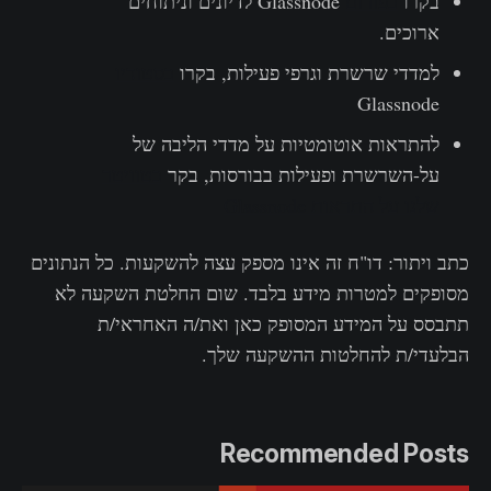
בקרו
בפורום
Glassnode לדיונים וניתוחים
ארוכים.
למדדי שרשרת וגרפי פעילות, בקרו
בסטודיו
Glassnode
להתראות אוטומטיות על מדדי הליבה של
על-השרשרת ופעילות בבורסות, בקר
בטוויטר
שלנו על התראות Glassnode
כתב ויתור: דו"ח זה אינו מספק עצה להשקעות. כל הנתונים
מסופקים למטרות מידע בלבד. שום החלטת השקעה לא
תתבסס על המידע המסופק כאן ואת/ה האחראי/ת
הבלעדי/ת להחלטות ההשקעה שלך.
Recommended Posts