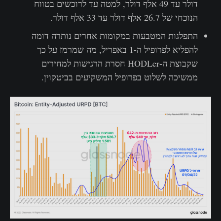
דולר עד 49 אלף דולר, למטה עד לרוכשים בטווח
הנוכחי של 26.7 אלף דולר עד 33 אלף דולר.
התפלגות המטבעות במקומות אחרים נותרה דומה
להפליא לפרופיל ה-1 באפריל, מה שמרמז על כך
שקבוצת ה-HODLer חסרת הרגישות למחירים
ממשיכה לשלוט בפרופיל המשקיעים בביטקוין.