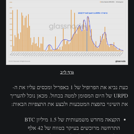
גרף לייב
כעת נביא את הפרופיל של 1 באפריל ומכסים עליו את ה-
URPD של היום המסומן למטה בכחול. מכאן נוכל להעריך
את השינוי בהפצת המטבעות ולבצע את התצפיות הבאות:
הקצאה מחדש משמעותית של 1.5 מיליון BTC
התרחשה מרוכשים בעיקר בטווח של 42 אלף