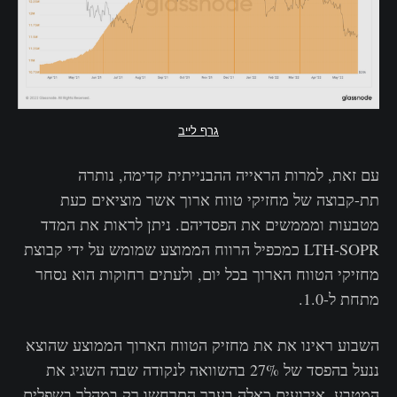
גרף לייב
עם זאת, למרות הראייה ההבנייתית קדימה, נותרה
תת-קבוצה של מחזיקי טווח ארוך אשר מוציאים כעת
מטבעות ומממשים את הפסדיהם. ניתן לראות את המדד
LTH-SOPR כמכפיל הרווח הממוצע שמומש על ידי קבוצת
מחזיקי הטווח הארוך בכל יום, ולעתים רחוקות הוא נסחר
מתחת ל-1.0.
השבוע ראינו את את מחזיק הטווח הארוך הממוצע שהוצא
ננעל בהפסד של 27% בהשוואה לנקודה שבה השגיג את
המטבע. אירועים כאלה בעבר התרחשו רק במהלך בשפלים