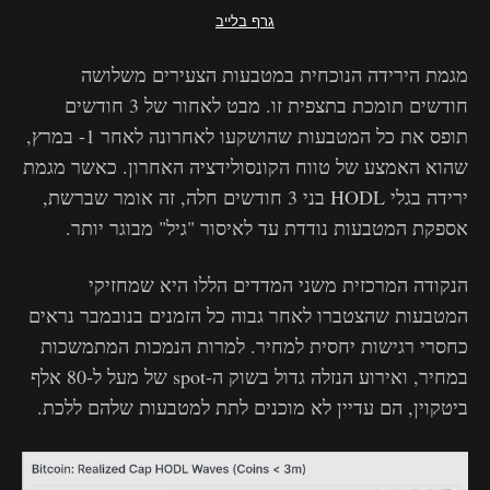
גרף בלייב
מגמת הירידה הנוכחית במטבעות הצעירים משלושה
חודשים תומכת בתצפית זו. מבט לאחור של 3 חודשים
תופס את כל המטבעות שהושקעו לאחרונה לאחר 1- במרץ,
שהוא האמצע של טווח הקונסולידציה האחרון. כאשר מגמת
ירידה בגלי HODL בני 3 חודשים חלה, זה אומר שברשת,
אספקת המטבעות נודדת עד לאיסור "גיל" מבוגר יותר.
הנקודה המרכזית משני המדדים הללו היא שמחזיקי
המטבעות שהצטברו לאחר גבוה כל הזמנים בנובמבר נראים
כחסרי רגישות יחסית למחיר. למרות הנמכות המתמשכות
במחיר, ואירוע הנזלה גדול בשוק ה-spot של מעל ל-80 אלף
ביטקוין, הם עדיין לא מוכנים לתת למטבעות שלהם ללכת.