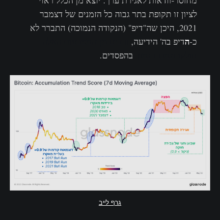
לציון זו תקופת בתר גבוה כל הזמנים של דצמבר
2021, היכן שה"דיפ" (הנקודה הנמוכה) התברר לא
ה
כ-
דיפ בה' הידיעה,
ורבים מן המטבעות האלה
חולקו ונמכרו נמוך
בהפסדים.
גרף לייב