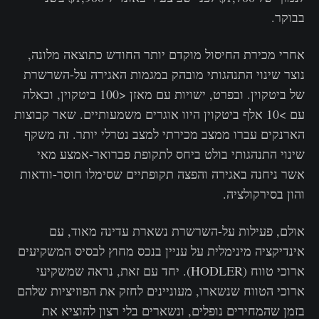
בבוקר.
אחרי מכירת החיסול מוקדם יותר החודש כתוצאה מלונה,
נוצר שינוי התנהגותי מובהק במגמות האגירה על-השרשרת
של ביטקוין. ובפרט, ישויות עם מאזן <100 ביטקוין, וכאלה
עם >10 אלף ביטקוין היוו אוגרים משמעותיים. שאר קבוצות
הארנקים עברו ממצב מכירתי למצב נטרלי יותר. זה משקף
שינוי התנהגותי בולט ביחס לתקופת פברואר-אמצע מאי
אשר ניחנה באגירה והפצה תקופתיים שסימלו חוסר-וודאות
והון בסירקולציה.
אולם, פעילות על-השרשרת נשארת עדינה מאוד, עם
אינדיקציה מינימלית על עניין בנכס מחוץ לבסיס המשקיעים
ארוכי טווח (HODLER). יחד עם זאת, נראה שמשקיעי
ארוכי הטווח שנשארו, מעוניינים לחזק את הפוזיציות שלהם
בזמן שהמחירים נופלים, ונשארים בלי רצון להוציא את