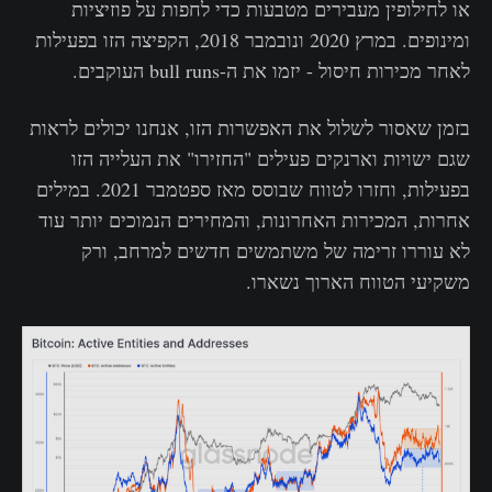
או לחילופין מעבירים מטבעות כדי לחפות על פוזיציות
ומינופים. במרץ 2020 ונובמבר 2018, הקפיצה הזו בפעילות
לאחר מכירות חיסול - יזמו את ה-bull runs העוקבים.
בזמן שאסור לשלול את האפשרות הזו, אנחנו יכולים לראות
שגם ישויות וארנקים פעילים "החזירו" את העלייה הזו
בפעילות, וחזרו לטווח שבוסס מאז ספטמבר 2021. במילים
אחרות, המכירות האחרונות, והמחירים הנמוכים יותר עוד
לא עוררו זרימה של משתמשים חדשים למרחב, ורק
משקיעי הטווח הארוך נשארו.