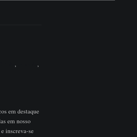
Chinês
,
Japonês
,
cos em destaque
adas em nosso
 e inscreva-se