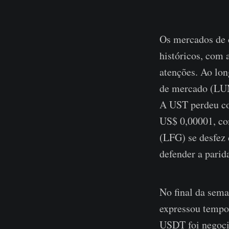
Os mercados de 
históricos, com 
atenções. Ao long
de mercado (LUN
A UST perdeu co
US$ 0,00001, co
(LFG) se desfez 
defender a pari
No final da sem
expressou tempo
USDT foi negoci