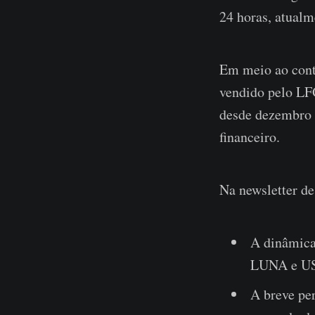
24 horas, atual
Em meio ao contá
vendido pelo LFG
desde dezembro 
financeiro.
Na newsletter de
A dinâmica
LUNA e UST
A breve pe