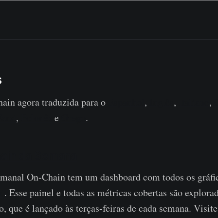
s
in agora traduzida para o
Espanhol
,
Inglês
,
Italiano
,
Farsi
,
Polonês
e
Grego
.
hain da Semana
emanal On-Chain tem um dashboard com todos os gráfi
ui
. Esse painel e todas as métricas cobertas são explor
o, que é lançado às terças-feiras de cada semana. Visite