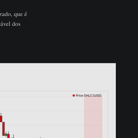
zado, que é
vável dos