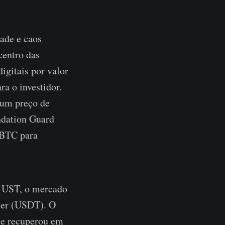
ade e caos
centro das
igitais por valor
a o investidor.
 um preço de
ndation Guard
 BTC para
o UST, o mercado
her (USDT). O
se recuperou em