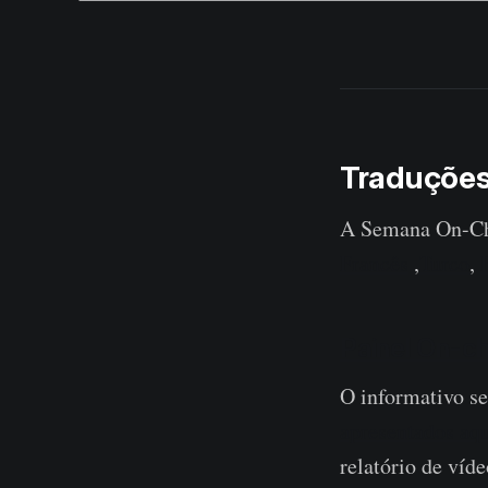
Traduçõe
A Semana On-Cha
Francês
,
Turco
,
Painel On-c
O informativo s
apresentados aq
relatório de víde