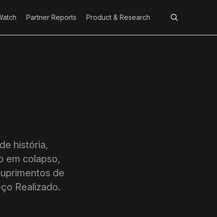
Watch
Partner Reports
Product & Research
e história,
o em colapso,
suprimentos de
eço Realizado.