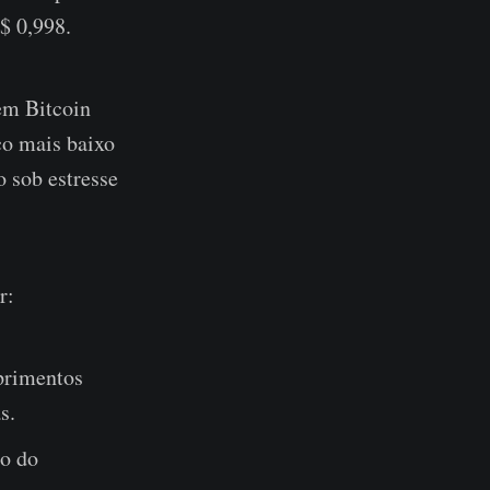
$ 0,998.
em Bitcoin
ço mais baixo
 sob estresse
r:
primentos
s.
ão do