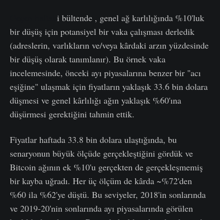
Geçen haftak
i bültende , genel ağ karlılığında %10'luk
bir düşüş için potansiyel bir vaka çalışması derledik
(adreslerin, varlıkların ve/veya kârdaki arzın yüzdesinde
bir düşüş olarak tanımlanır). Bu örnek vaka
incelemesinde, önceki ayı piyasalarına benzer bir "acı
eşiğine" ulaşmak için fiyatların yaklaşık 33.6 bin dolara
düşmesi ve genel kârlılığı ağın yaklaşık %60'ına
düşürmesi gerektiğini tahmin ettik.
Fiyatlar haftada 33.8 bin dolara ulaştığında, bu
senaryonun büyük ölçüde gerçekleştiğini gördük ve
Bitcoin ağının ek %10'u gerçekten de gerçekleşmemiş
bir kayba uğradı. Her üç ölçüm de kârda ~%72'den
%60 ila %62'ye düştü. Bu seviyeler, 2018'in sonlarında
ve 2019-20'nin sonlarında ayı piyasalarında görülen