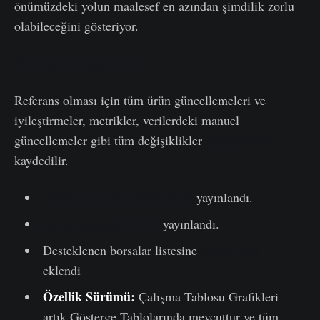
önümüzdeki yolun maalesef en azından şimdilik zorlu
olabileceğini gösteriyor.
Ürün Güncelleştirmeleri
Referans olması için tüm ürün güncellemeleri ve
iyileştirmeler, metrikler, verilerdeki manuel
güncellemeler gibi tüm değişiklikler
günlüğümüze
kaydedilir.
Options 25 Delta Skew Suite
yayınlandı.
Entity-adjusted URPD
yayınlandı.
Desteklenen borsalar listesine
crypto.com
eklendi
Özellik Sürümü:
Çalışma Tablosu Grafikleri
artık Gösterge Tablolarında mevcuttur ve tüm