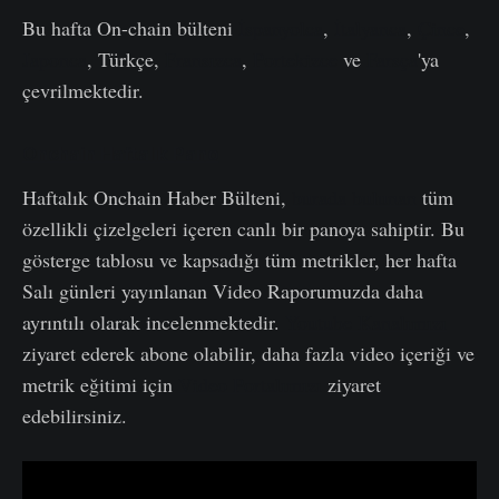
Bu hafta On-chain bülteni
İspanyolca
,
İtalyanca
,
Çince
,
Japonca
, Türkçe,
Fransızca
,
Portekizce
ve
Farsça
'ya
çevrilmektedir.
Onchain Haftalık Pano
Haftalık Onchain Haber Bülteni,
burada bulunan
tüm
özellikli çizelgeleri içeren canlı bir panoya sahiptir. Bu
gösterge tablosu ve kapsadığı tüm metrikler, her hafta
Salı günleri yayınlanan Video Raporumuzda daha
ayrıntılı olarak incelenmektedir.
Youtube Kanalımızı
ziyaret ederek abone olabilir, daha fazla video içeriği ve
metrik eğitimi için
Video Portalımızı
ziyaret
edebilirsiniz.