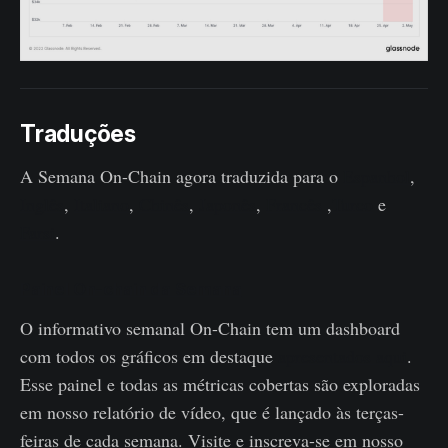
Traduções
A Semana On-Chain agora traduzida para o
Espanhol
,
Inglês
,
Italiano
,
Chinês
,
Japonês
,
Francês
,
Turco
e
Farsi
.
Painel On-chain da Semana
O informativo semanal On-Chain tem um dashboard
com todos os gráficos em destaque
apresentados aqui
.
Esse painel e todas as métricas cobertas são exploradas
em nosso relatório de vídeo, que é lançado às terças-
feiras de cada semana. Visite e inscreva-se em nosso