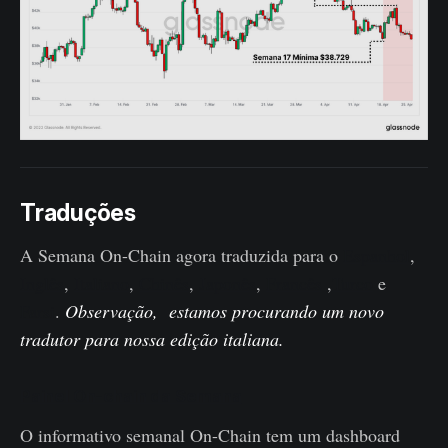
Traduções
A Semana On-Chain agora traduzida para o
Espanhol
,
Inglês
,
Italiano
,
Chinês
,
Japonês
,
Francês
,
Turco
e
Farsi
.
Observação, estamos procurando um novo
tradutor para nossa edição italiana.
Painel On-chain da Semana
O informativo semanal On-Chain tem um dashboard