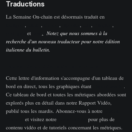
Traductions
La Semaine On-chain est désormais traduit en
espagnol
,
italien
,
chinois
,
japonais
,
turc
,
français
,
portugais
et
farsi
.
Notez que nous sommes à la
recherche d'un nouveau traducteur pour notre édition
italienne du bulletin.
Tableau de bord de La Semaine Onchain
Cette lettre d'information s'accompagne d'un tableau de
bord en direct, tous les graphiques étant
disponibles ici
.
Ce tableau de bord et toutes les métriques abordées sont
explorés plus en détail dans notre Rapport Vidéo,
publié tous les mardis. Abonnez-vous à notre
Chaîne
Youtube
et visitez notre
Portail Vidéo
pour plus de
contenu vidéo et de tutoriels concernant les métriques.