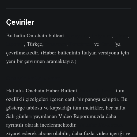
Çeviriler
Bu hafta On-chain bülteni
İspanyolca
,
İtalyanca
,
Çince
,
Japonca
, Türkçe,
Fransızca
,
Portekizce
ve
Farsça
'ya
çevrilmektedir. (Haber bülteninin İtalyan versiyonu için
yeni bir çevirmen aramaktayız.)
Onchain Haftalık Pano
Haftalık Onchain Haber Bülteni,
burada bulunan
tüm
özellikli çizelgeleri içeren canlı bir panoya sahiptir. Bu
gösterge tablosu ve kapsadığı tüm metrikler, her hafta
Salı günleri yayınlanan Video Raporumuzda daha
ayrıntılı olarak incelenmektedir.
Youtube Kanalımızı
ziyaret ederek abone olabilir, daha fazla video içeriği ve