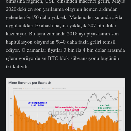
olmasına rağmen, USD cinsinden madenci geliri, Mayıs
2020'deki en son yarılanma olayının hemen ardından
gelenden %150 daha yüksek. Madenciler şu anda ağda
uyguladıkları Exahash başına yaklaşık 207 bin dolar
kazanıyor. Bu aynı zamanda 2018 ayı piyasasının son
kapitülasyon olayından %40 daha fazla geliri temsil
ediyor. O zamanlar fiyatlar 3 bin ila 4 bin dolar arasında
işlem görüyordu ve BTC blok sübvansiyonu bugünün
iki katıydı.