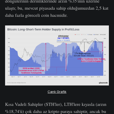
döngülerinin derinliklerinde arzın %35'inin üzerine
ulaştı; bu, mevcut piyasada sahip olduğumuzdan 2,5 kat
daha fazla göreceli coin hacmidir.
Canlı Grafik
Kısa Vadeli Sahipler (STH'ler), LTH'lere kıyasla (arzın
%18,74'ü) çok daha az kripto paraya sahiptir, ancak bu