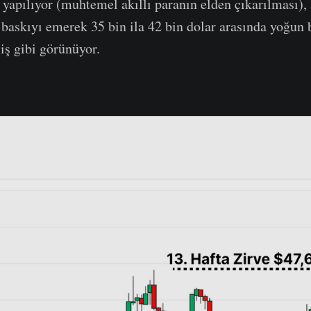
yapılıyor (muhtemel akıllı paranın elden çıkarılması), 
 baskıyı emerek 35 bin ila 42 bin dolar arasında yoğun 
iş gibi görünüyor.