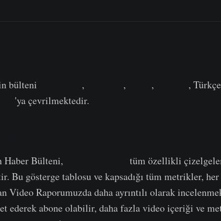
in bülteni
İspanyolca
,
İtalyanca
,
Çince
,
Japonca
, Türkç
rsça
'ya çevrilmektedir.
alık Pano
n Haber Bülteni,
burada bulunan
tüm özellikli çizelgele
ir. Bu gösterge tablosu ve kapsadığı tüm metrikler, her 
an Video Raporumuzda daha ayrıntılı olarak incelenme
et ederek abone olabilir, daha fazla video içeriği ve met