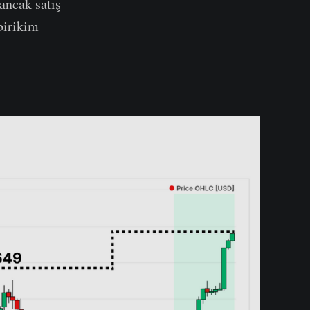
ancak satış
birikim