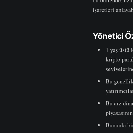
bu bültende, uz
işaretleri anlay
Yönetici Ö
1 yaş üstü 
kripto para
seviyelerin
Bu genellik
yatırımcıla
Bu arz dina
piyasasının
Bununla bir