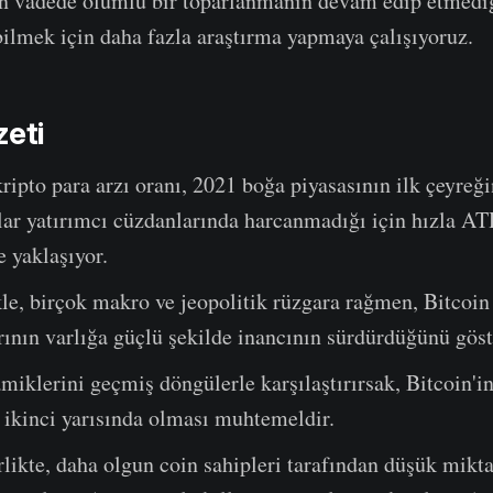
un vadede olumlu bir toparlanmanın devam edip etmediğ
abilmek için daha fazla araştırma yapmaya çalışıyoruz.
zeti
kripto para arzı oranı, 2021 boğa piyasasının ilk çeyreğ
lar yatırımcı cüzdanlarında harcanmadığı için hızla A
e yaklaşıyor.
le, birçok makro ve jeopolitik rüzgara rağmen, Bitcoin
rının varlığa güçlü şekilde inancının sürdürdüğünü göst
miklerini geçmiş döngülerle karşılaştırırsak, Bitcoin'in
 ikinci yarısında olması muhtemeldir.
likte, daha olgun coin sahipleri tarafından düşük mikta