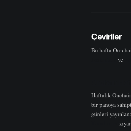
Çeviriler
Bu hafta On-cha
Portekizce
ve
Fa
Onchain Haft
Haftalık Onchai
bir panoya sahipt
günleri yayınlan
Kanalımızı
ziyar