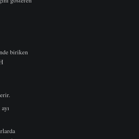
ini gösteren
inde biriken
TH
erir.
 ayı
rlarda