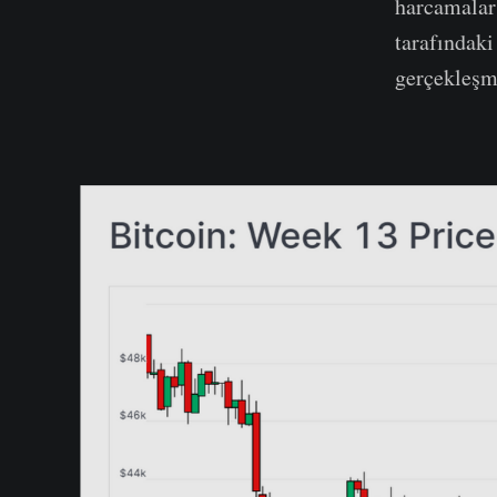
harcamalar 
tarafındaki
gerçekleşm