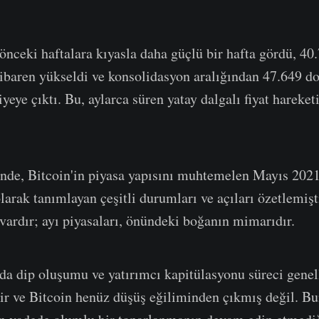
önceki haftalara kıyasla daha güçlü bir hafta gördü, 40.
tibaren yükseldi ve konsolidasyon aralığından 47.649 dol
yeye çıktı. Bu, aylarca süren yatay dalgalı fiyat hareket
inde, Bitcoin'in piyasa yapısını muhtemelen Mayıs 202
olarak tanımlayan çeşitli durumları ve açıları özetlemiş
 vardır; ayı piyasaları, önündeki boğanın mimarıdır.
nda dip oluşumu ve yatırımcı kapitülasyonu süreci genel
çtir ve Bitcoin henüz düşüş eğiliminden çıkmış değil. Bu