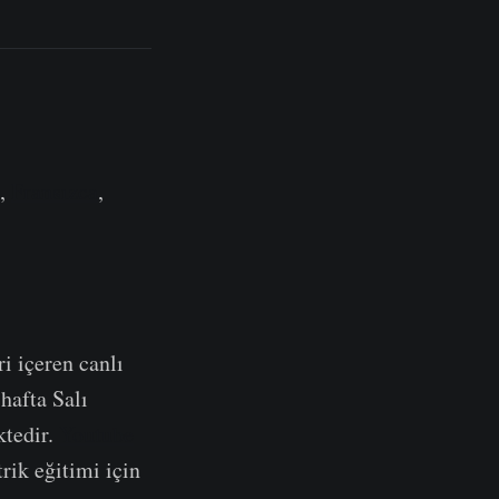
e,
Fransızca
,
ri içeren canlı
hafta Salı
ktedir.
Youtube
rik eğitimi için