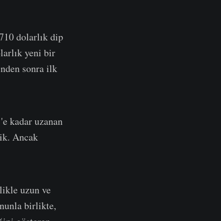
710 dolarlık dip
arlık yeni bir
inden sonra ilk
1'e kadar uzanan
tik. Ancak
likle uzun ve
nunla birlikte,