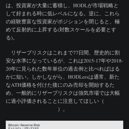
は、投資家が大量に蓄積し、HODLが市場戦略と
して好まれる時に低レベルになる。逆に、これら
の経験豊富な投資家がポジションを閉じると、極
めて反射的に上昇する(対数スケールを必要とす
る)。
リザーブリスクはこれまで77日間、歴史的に割
安な水準になっているが、これは2015-17年や2018-
20年に見られた数年単位の過去例と比べればはる
かに短い。しかしながら、HODLersは通常、新た
なATH価格を付けた後にのみ売却を開始するた
め、一般的にリザーブリスクは強気市場では大幅
に過小評価されることに注意してほしい（
ここで
更なる検討をしている
）。