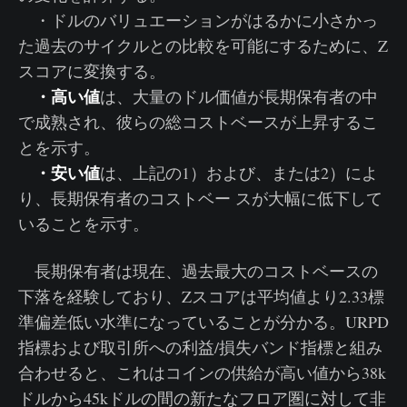
・ドルのバリュエーションがはるかに小さかっ
た過去のサイクルとの比較を可能にするために、Z
スコアに変換する。
・高い値
は、大量のドル価値が長期保有者の中
で成熟され、彼らの総コストベースが上昇するこ
とを示す。
・安い値
は、上記の1）および、または2）によ
り、長期保有者のコストベー スが大幅に低下して
いることを示す。
長期保有者は現在、過去最大のコストベースの
下落を経験しており、Zスコアは平均値より2.33標
準偏差低い水準になっていることが分かる。URPD
指標および取引所への利益/損失バンド指標と組み
合わせると、これはコインの供給が高い値から38k
ドルから45kドルの間の新たなフロア圏に対して非