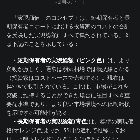
未公開のチャート
「実現価値」のコンセプトは、短期保有者と長
期保有者コホートにおける投資家のコストの合計
を反映した実現総額にすべて集約されている。図
は下記のことを示している：
・短期保有者の実現総額（ピンク色）
は、より
変動が激しく、通常は弱気相場では抵抗線となる
（投資家はコストベースで売却する）。現在は
$45.9kで取引されている。これは、市場がこれを
突破し維持することができた場合に注目すべき重
要な水準であり、より良い市場環境への体制転換
を示唆する可能性がある。
・長期保有者の実現総額(青色)
は、標準の実現価
格(オレンジ色)より約155日の遅れで推移してお
り、下降トレンドになることはほとんどない。