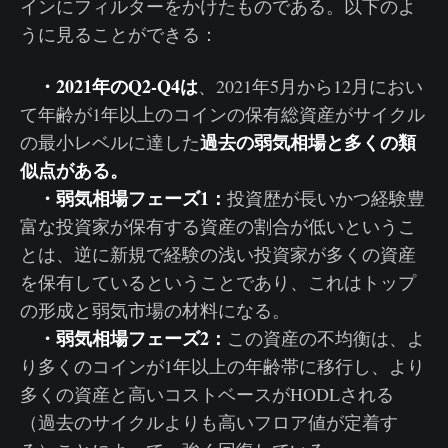
インにフィルターをかけたものである。以下のよ
うに見ることができる：
・2021年のQ2-Q4は
、2021年5月から12月におい
て年齢が1年以上のコインの保有総資産がサイクル
過去の弱気相場と多くの類
の最小レベルに達した
似点がある。
・弱気相場フェーズ1：
投資歴が長いかつ経験豊
富な投資家が保有する資産の割合が低いというこ
とは、逆に新規で経験の浅い投資家が多くの資産
を保有しているということであり、これはトップ
の形成と弱気市場の材料になる。
・弱気相場フェーズ2：
この資産の不均衡は、よ
り多くのコインが1年以上の年齢帯に移行し、より
多くの資産と高いコストベースがHODLされる
（過去のサイクルよりも高いフロア値が定着す