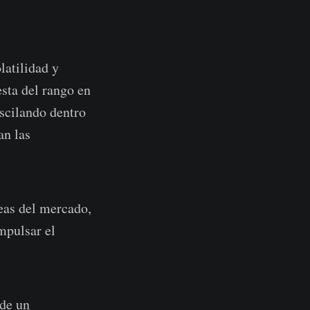
latilidad y
esta del rango en
oscilando dentro
an las
eas del mercado,
mpulsar el
 de un