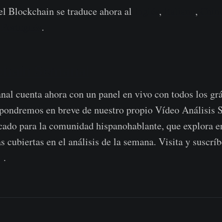
l Blockchain se traduce ahora al
Inglés
,
Italiano
,
Chin
y
Portugués
.
chain Semanal
al cuenta ahora con un panel en vivo con todos los gr
spondremos en breve de nuestro propio Vídeo Análisis 
cado para la comunidad hispanohablante, que explora e
s cubiertas en el análisis de la semana. Visita y suscríb
e
.