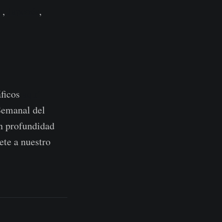
o
,
Japonés
,
áficos
aquí
Semanal del
n profundidad
ete a nuestro