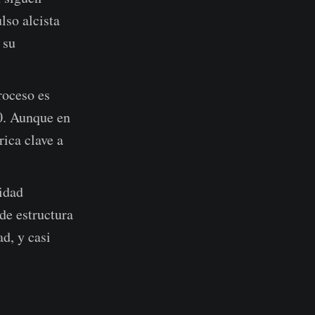
lso alcista
 su
roceso es
0. Aunque en
rica clave a
idad
de estructura
d, y casi