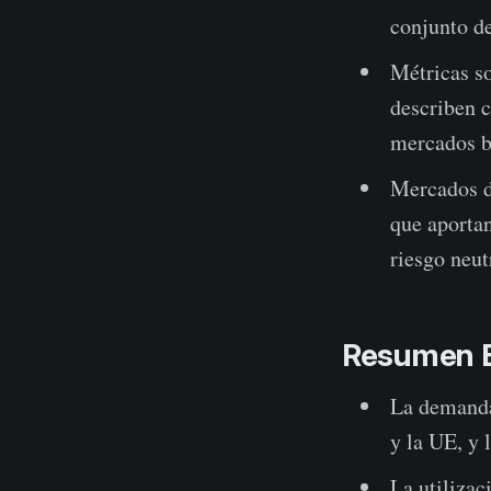
conjunto d
Métricas so
describen c
mercados ba
Mercados de
que aportan
riesgo neut
Resumen E
La demanda
y la UE, y 
La utilizac