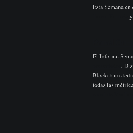
Esta Semana en e
Turco
,
Francés
Panel On-
El Informe Seman
presentados
. Di
Blockchain dedi
todas las métrica
canal de YouTub