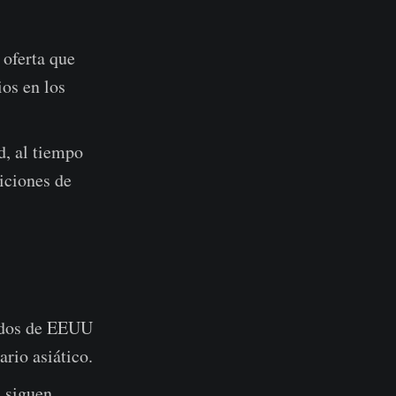
 oferta que
ios en los
d, al tiempo
iciones de
cados de EEUU
ario asiático.
n siguen