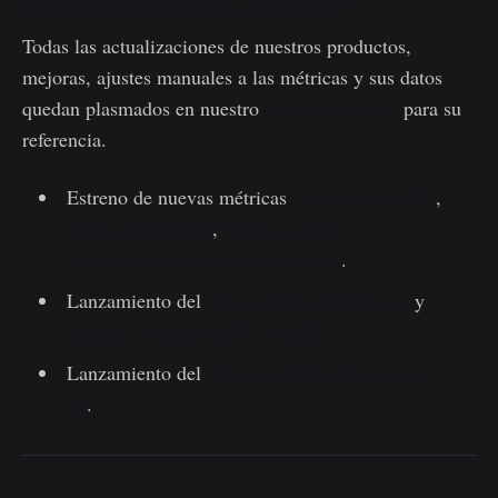
Todas las actualizaciones de nuestros productos,
mejoras, ajustes manuales a las métricas y sus datos
quedan plasmados en nuestro
registro de datos
para su
referencia.
Estreno de nuevas métricas
Adopción SegWit
,
Adopción Taproot
,
Proporción de
Transacciones Gastadas por Tipos
.
Lanzamiento del
Balance Mt. Gox Trustee
y
Balance Wrapped BTC (WBTC)
Lanzamiento del
Informe Uncharted Edición
#8
.