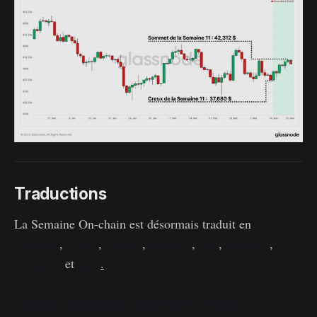
Traductions
La Semaine On-chain est désormais traduit en
espagnol
,
italien
,
chinois
,
japonais
,
turc
,
français
,
portugais
et
farsi
.
Tableau de bord de La Semaine Onchain