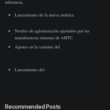
referencia.
Lanzamiento de la nueva métrica
Oferta Según
Tipo de Transacción
.
Niveles de aglomeración ajustados por las
transferencias internas de wBTC.
Ajustes en la variante del
Ratio entre el Valor
Neto y las Transacciones Ajustado por
Entidades
.
Lanzamiento del
Informe Uncharted Edición
#10
.
Recommended Posts