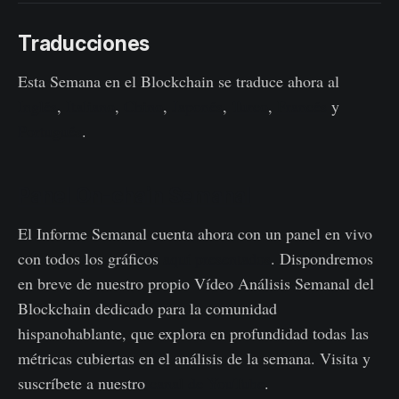
Traducciones
Esta Semana en el Blockchain se traduce ahora al
Inglés
,
Italiano
,
Chino
,
Japonés
,
Turco
,
Francés
y
Portugués
.
Panel On-chain Semanal
El Informe Semanal cuenta ahora con un panel en vivo
con todos los gráficos
aquí presentados
. Dispondremos
en breve de nuestro propio Vídeo Análisis Semanal del
Blockchain dedicado para la comunidad
hispanohablante, que explora en profundidad todas las
métricas cubiertas en el análisis de la semana. Visita y
suscríbete a nuestro
canal de YouTube
.