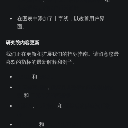
供应调整后的账户币天销毁
在图表中添加了十字线，以改善用户界
面。
研究院内容更新
我们正在更新和扩展我们的指标指南。请留意您最
喜欢的指标的最新解释和例子。
ASOL
和
MSOL
币天销毁指数
,
供应量调整后的币天销毁指
数
和
二元币天销毁指数
活跃度
,
沉睡指标
和
调整后的供应沉睡指
标
囤币波浪
和
卖出产出币龄带