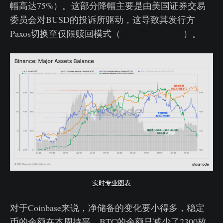
幅高达75%）。这部分降幅主要是由美国证券交易
委员会对BUSD的投诉所驱动，这导致其发行方
Paxos切换至仅限赎回模式（
链上周报第14周
）。
实时专业图表
对于Coinbase来说，净储备的变化要小得多，稳定
币的余额在本周持平，BTC的余额只减少了2300枚