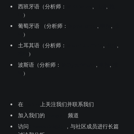
西班牙语（分析师：
@ElCableR
,
电报
,
推
特
)
葡萄牙语 （分析师：
@pins_cripto
,
电报
,
推
特
)
土耳其语（分析师：
@wkriptoofficial
,
电报
,
推特
)
波斯语（分析师：
@CryptoVizArt
,
电报
,
推
特
)
‌ ‌
在
Twitter
上关注我们并联系我们
加入我们的
Telegram
频道
访问
Glassnode论坛
，与社区成员进行长篇