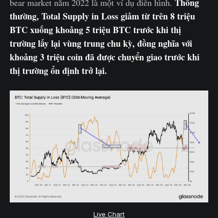
Thông
bear market năm 2022 là một ví dụ điển hình.
thường, Total Supply in Loss giảm từ trên 8 triệu
BTC xuống khoảng 5 triệu BTC trước khi thị
trường lấy lại vùng trung chu kỳ, đồng nghĩa với
khoảng 3 triệu coin đã được chuyển giao trước khi
thị trường ổn định trở lại.
Live Chart