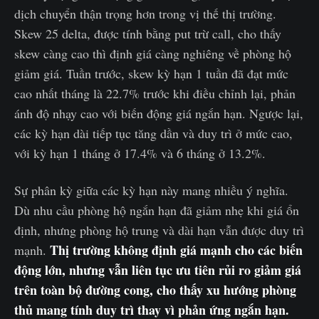
dịch chuyển thận trọng hơn trong vị thế thị trường.
Skew 25 delta, được tính bằng put trừ call, cho thấy
skew càng cao thì định giá càng nghiêng về phòng hộ
giảm giá. Tuần trước, skew kỳ hạn 1 tuần đã đạt mức
cao nhất tháng là 22.7% trước khi điều chỉnh lại, phản
ánh độ nhạy cao với biến động giá ngắn hạn. Ngược lại,
các kỳ hạn dài tiếp tục tăng dần và duy trì ở mức cao,
với kỳ hạn 1 tháng ở 17.4% và 6 tháng ở 13.2%.
Sự phân kỳ giữa các kỳ hạn này mang nhiều ý nghĩa.
Dù nhu cầu phòng hộ ngắn hạn đã giảm nhẹ khi giá ổn
định, nhưng phòng hộ trung và dài hạn vẫn được duy trì
Thị trường không định giá mạnh cho các biến
mạnh.
động lớn, nhưng vẫn liên tục ưu tiên rủi ro giảm giá
trên toàn bộ đường cong, cho thấy xu hướng phòng
thủ mang tính duy trì thay vì phản ứng ngắn hạn.