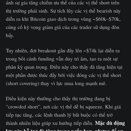
ánh sự gia tăng chiếm ưu thế của các vị thế short trên
thị trường phái sinh. Sự tích lũy các vị thế bearish này
diễn ra khi Bitcoin giao dịch trong vùng ~$60k–$70k,
củng cố kỳ vọng giảm giá của các trader sử dụng đòn
bẩy.
Tuy nhiên, đợt breakout gần đây lên ~$74k lại diễn ra
trong bối cảnh funding vẫn duy trì âm, tạo ra một sự
phân kỳ quan trọng. Điều này cho thấy đà tăng hiện tại
một phần được thúc đẩy bởi việc đóng các vị thế short
(short covering) thay vì lực mua long mạnh mẽ.
Điều kiện này thường cho thấy thị trường đang bị
“crowded short”, nơi các vị thế dễ bị squeeze. Khi giá
tiếp tục tăng, các lệnh thanh lý bắt buộc có thể trở
Mặc dù động
thành nhiên liệu giúp xu hướng tiếp diễn.