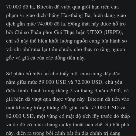
70.000 đô la, Bitcoin đã vượt qua giới hạn trên của
phạm vi giao dịch tháng Hai-tháng Ba, hiện đang giao
dịch gần mức 74.000 đô la. Động thái này được hỗ trợ
bởi Chỉ số Phân phối Giá Thực hiện UTXO (URPD),
chỉ số này thể hiện khối lượng nguồn cung lưu hành so
với chi phí mua lại trên chuỗi, cho thấy rõ ràng nguồn
gốc và giá cả của các đồng tiền này.
Sự phân bố hiện tại cho thấy một cụm cung dày đặc
nằm giữa mức 59.000 USD và 72.000 USD, chủ yếu
được hình thành trong tháng 2 và tháng 3 năm 2026, và
giá hiện đã vượt qua được vùng này. Bitcoin đã tiến vào
một khoảng trống tương đối giữa mức 72.000 USD và
82.000 USD, một vùng có mật độ tích lũy trước đó thấp
và do đó có mức kháng cự kỹ thuật hạn chế. Sự bứt phá
này, diễn ra trong bối cảnh bất ổn địa chính trị đang