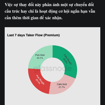
Việc sự thay đổi này phản ánh một sự chuyển đổi
cấu trúc hay chỉ là hoạt động cơ hội ngắn hạn vẫn
cần thêm thời gian để xác nhận.