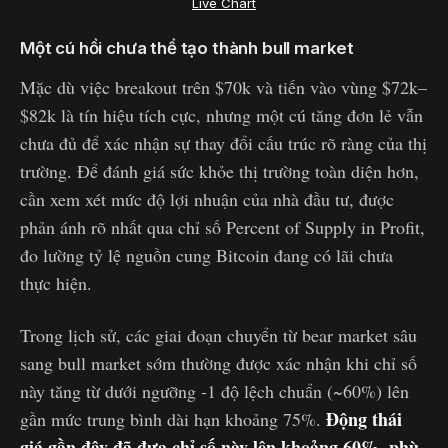
Live Chart
Một cú hồi chưa thể tạo thành bull market
Mặc dù việc breakout trên $70k và tiến vào vùng $72k–
$82k là tín hiệu tích cực, nhưng một cú tăng đơn lẻ vẫn
chưa đủ để xác nhận sự thay đổi cấu trúc rõ ràng của thị
trường. Để đánh giá sức khỏe thị trường toàn diện hơn,
cần xem xét mức độ lợi nhuận của nhà đầu tư, được
phản ánh rõ nhất qua chỉ số Percent of Supply in Profit,
đo lường tỷ lệ nguồn cung Bitcoin đang có lãi chưa
thực hiện.
Trong lịch sử, các giai đoạn chuyển từ bear market sâu
sang bull market sớm thường được xác nhận khi chỉ số
này tăng từ dưới ngưỡng -1 độ lệch chuẩn (~60%) lên
Động thái
gần mức trung bình dài hạn khoảng 75%.
giá gần đây đã đưa chỉ số này lên khoảng 60%, phù