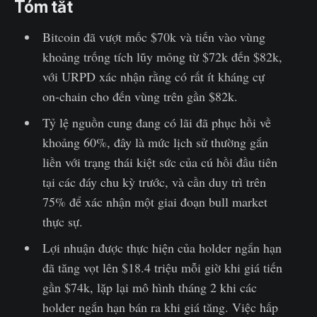
Tóm tắt
Bitcoin đã vượt mốc $70k và tiến vào vùng
khoảng trống tích lũy mỏng từ $72k đến $82k,
với URPD xác nhận rằng có rất ít kháng cự
on-chain cho đến vùng trên gần $82k.
Tỷ lệ nguồn cung đang có lãi đã phục hồi về
khoảng 60%, đây là mức lịch sử thường gắn
liền với trạng thái kiệt sức của cú hồi đầu tiên
tại các đáy chu kỳ trước, và cần duy trì trên
75% để xác nhận một giai đoạn bull market
thực sự.
Lợi nhuận được thực hiện của holder ngắn hạn
đã tăng vọt lên $18.4 triệu mỗi giờ khi giá tiến
gần $74k, lặp lại mô hình tháng 2 khi các
holder ngắn hạn bán ra khi giá tăng. Việc hấp