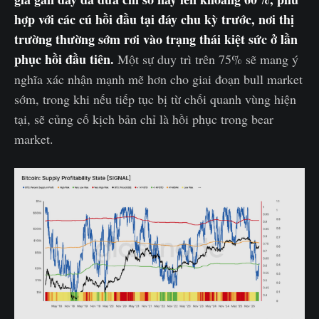
hợp với các cú hồi đầu tại đáy chu kỳ trước, nơi thị
trường thường sớm rơi vào trạng thái kiệt sức ở lần
phục hồi đầu tiên.
Một sự duy trì trên 75% sẽ mang ý
nghĩa xác nhận mạnh mẽ hơn cho giai đoạn bull market
sớm, trong khi nếu tiếp tục bị từ chối quanh vùng hiện
tại, sẽ củng cố kịch bản chỉ là hồi phục trong bear
market.