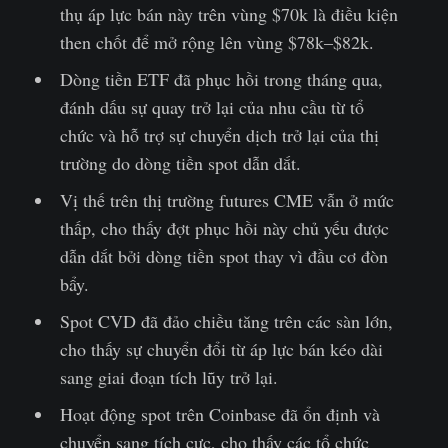
thụ áp lực bán này trên vùng $70k là điều kiện
then chốt để mở rộng lên vùng $78k–$82k.
Dòng tiền ETF đã phục hồi trong tháng qua,
đánh dấu sự quay trở lại của nhu cầu từ tổ
chức và hỗ trợ sự chuyển dịch trở lại của thị
trường do dòng tiền spot dẫn dắt.
Vị thế trên thị trường futures CME vẫn ở mức
thấp, cho thấy đợt phục hồi này chủ yếu được
dẫn dắt bởi dòng tiền spot thay vì đầu cơ đòn
bẩy.
Spot CVD đã đảo chiều tăng trên các sàn lớn,
cho thấy sự chuyển đổi từ áp lực bán kéo dài
sang giai đoạn tích lũy trở lại.
Hoạt động spot trên Coinbase đã ổn định và
chuyển sang tích cực, cho thấy các tổ chức