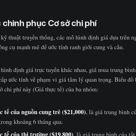
 chinh phục Cơ sở chi phí
 kỹ thuật truyền thống, các mô hình định giá dựa trên n
công cụ mạnh mẽ để ước tính ranh giới cung và cầu.
hình định giá trực tuyến khác nhau, giá mua trung bìn
ấp ước tính về phạm vi giá tâm lý quan trọng. Biểu đồ 
sở chi phí này (Giá thực tế) của ba nhóm:
c tế của nguồn cung trẻ ($21,000)
, là giá trung bình 
trong khoảng 6 tháng qua.
 tế của thị trường ($19,800)
, là giá trung bình của tấ