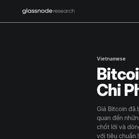
Vietnamese
Bitco
Chi P
Giá Bitcoin đã 
quan đến nhữn
chốt lời và dò
với tiêu chuẩn l