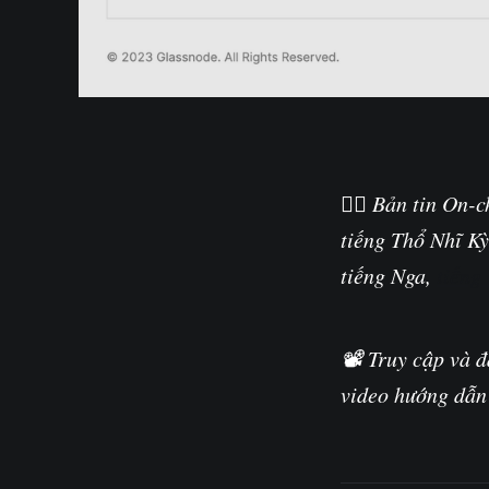
🏴‍☠️ Bản tin On-
tiếng Thổ Nhĩ Kỳ
tiếng Nga,
tiếng 
📽️ Truy cập và 
video hướng dẫn 