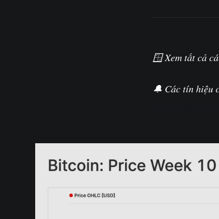
🪟 Xem tất cả cá
🔔 Các tín hiệu 
Glassnode Studi