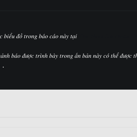
The Week On-chain D
c biểu đồ trong báo cáo này tại
cảnh báo được trình bày trong ấn bản này có thể được th
o
.