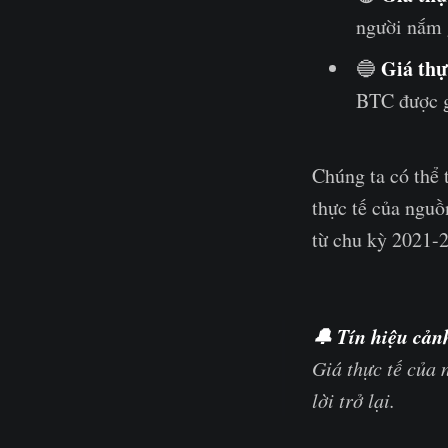
người nắm 
Giá thự
🔵
BTC được gi
Chúng ta có thể 
thực tế của ngu
từ chu kỳ 2021-2
🔔
Tín hiệu cản
Giá thực tế của 
lời trở lại.