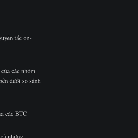
guyên tắc on-
h của các nhóm
bên dưới so sánh
của các BTC
t cả những