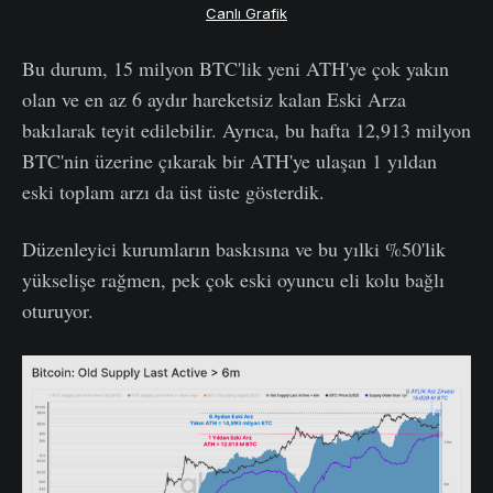
Canlı Grafik
Bu durum, 15 milyon BTC'lik yeni ATH'ye çok yakın
olan ve en az 6 aydır hareketsiz kalan Eski Arza
bakılarak teyit edilebilir. Ayrıca, bu hafta 12,913 milyon
BTC'nin üzerine çıkarak bir ATH'ye ulaşan 1 yıldan
eski toplam arzı da üst üste gösterdik.
Düzenleyici kurumların baskısına ve bu yılki %50'lik
yükselişe rağmen, pek çok eski oyuncu eli kolu bağlı
oturuyor.