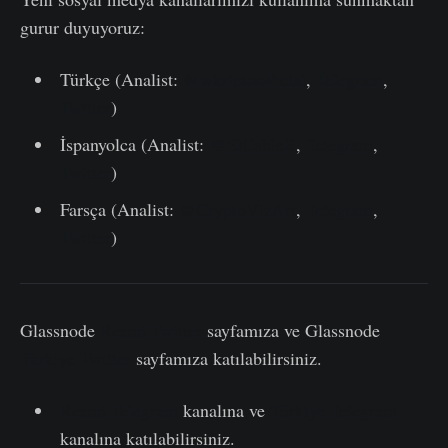
gurur duyuyoruz:
Türkçe (Analist:
@wkriptoofficial
,
Telegram
,
Twitter
)
İspanyolca (Analist:
@ElCableR
,
Telegram
,
Twitter
)
Farsça (Analist:
@CryptoVizArt
,
Telegram
,
Twitter
)
Glassnode
Resmi Twitter
sayfamıza ve Glassnode
Türkiye Twitter
sayfamıza katılabilirsiniz.
Resmi Telegram
kanalına ve
Türkiye Telegram
kanalına katılabilirsiniz.