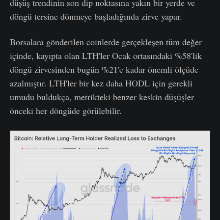
düşüş trendinin son dip noktasına yakın bir yerde ve
döngü tersine dönmeye başladığında zirve yapar.
Borsalara gönderilen coinlerde gerçekleşen tüm değer
içinde, kayıpta olan LTH'ler Ocak ortasındaki %58'lik
döngü zirvesinden bugün %21'e kadar önemli ölçüde
azalmıştır. LTH'ler bir kez daha HODL için gerekli
umudu buldukça, metrikteki benzer keskin düşüşler
önceki her döngüde görülebilir.