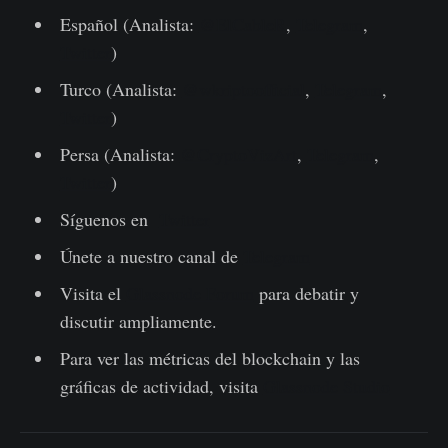
Español (Analista:
@ElCableR
,
Telegram
,
Twitter
)
Turco (Analista:
@wkriptoofficial
,
Telegram
,
Twitter
)
Persa (Analista:
@CryptoVizArt
,
Telegram
,
Twitter
)
Síguenos en
Twitter
Únete a nuestro canal de
Telegram
Visita el
Glassnode Forum
para debatir y
discutir ampliamente.
Para ver las métricas del blockchain y las
gráficas de actividad, visita
Glassnode Studio