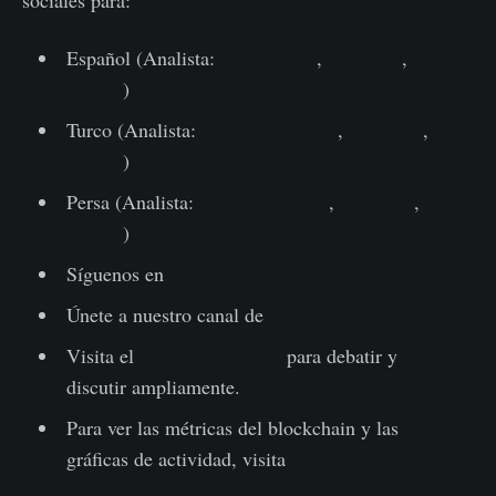
sociales para:
Español (Analista:
@ElCableR
,
Telegram
,
Twitter
)
Turco (Analista:
@wkriptoofficial
,
Telegram
,
Twitter
)
Persa (Analista:
@CryptoVizArt
,
Telegram
,
Twitter
)
Síguenos en
Twitter
Únete a nuestro canal de
Telegram
Visita el
Glassnode Forum
para debatir y
discutir ampliamente.
Para ver las métricas del blockchain y las
gráficas de actividad, visita
Glassnode Studio