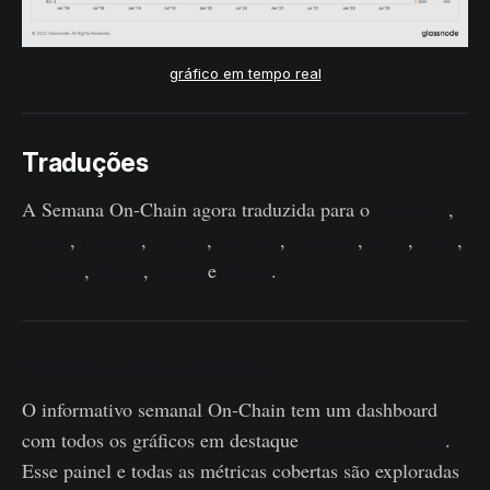
gráfico em tempo real
Traduções
A Semana On-Chain agora traduzida para o
Espanhol
,
Inglês
,
Italiano
,
Chinês
,
Japonês
,
Francês
,
Turco
,
Farsi
,
Polonês
,
Russo
,
Árabe
e
Grego
.
Painel On-chain da Semana
O informativo semanal On-Chain tem um dashboard
com todos os gráficos em destaque
apresentados aqui
.
Esse painel e todas as métricas cobertas são exploradas