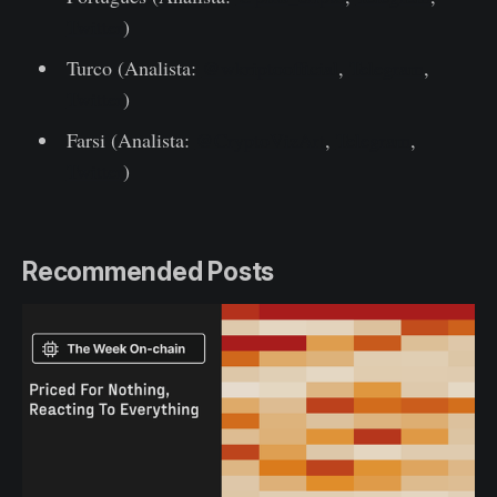
Twitter
)
Turco (Analista:
@wkriptoofficial
,
Telegram
,
Twitter
)
Farsi (Analista:
@CryptoVizArt
,
Telegram
,
Twitter
)
Recommended Posts