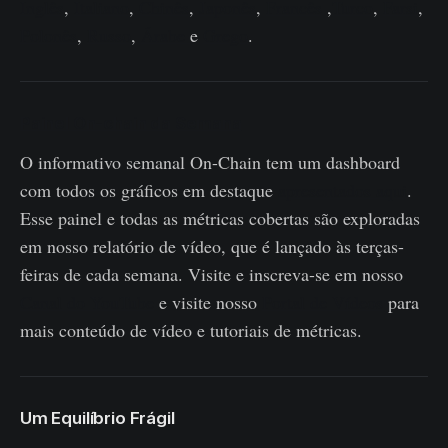
Inglês
,
Italiano
,
Chinês
,
Japonês
,
Francês
,
Turco
,
Farsi
,
Polonês
,
Russo
,
Árabe
e
Grego
.
Painel On-chain da Semana
O informativo semanal On-Chain tem um dashboard
com todos os gráficos em destaque
apresentados aqui
.
Esse painel e todas as métricas cobertas são exploradas
em nosso relatório de vídeo, que é lançado às terças-
feiras de cada semana. Visite e inscreva-se em nosso
Canal do YouTube
e visite nosso
Portal de Vídeos
para
mais conteúdo de vídeo e tutoriais de métricas.
Um Equilíbrio Frágil