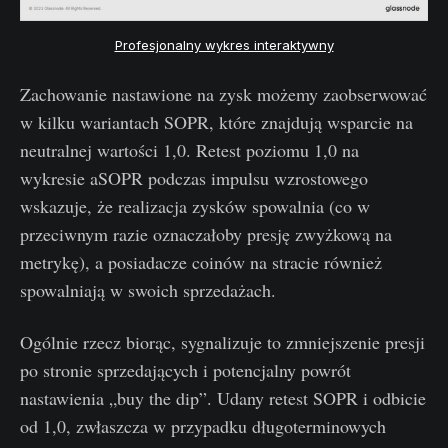
Profesjonalny wykres interaktywny
Zachowanie nastawione na zysk możemy zaobserwować
w kilku wariantach SOPR, które znajdują wsparcie na
neutralnej wartości 1,0. Retest poziomu 1,0 na
wykresie aSOPR podczas impulsu wzrostowego
wskazuje, że realizacja zysków spowalnia (co w
przeciwnym razie oznaczałoby presję zwyżkową na
metrykę), a posiadacze coinów na stracie również
spowalniają w swoich sprzedażach.
Ogólnie rzecz biorąc, sygnalizuje to zmniejszenie presji
po stronie sprzedających i potencjalny powrót
nastawienia „buy the dip”. Udany retest SOPR i odbicie
od 1,0, zwłaszcza w przypadku długoterminowych