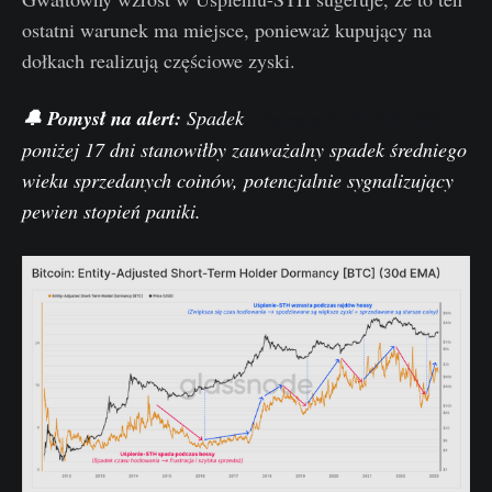
ostatni warunek ma miejsce, ponieważ kupujący na
dołkach realizują częściowe zyski.
🔔 Pomysł na alert:
Spadek
Uśpienia-STH (30D-SMA)
poniżej 17 dni stanowiłby zauważalny spadek średniego
wieku sprzedanych coinów, potencjalnie sygnalizujący
pewien stopień paniki.