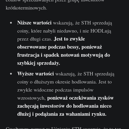
krótkoterminowych.
Niższe wartości
wskazują, że STH sprzedają
coiny, które nabyli niedawno, i nie HODLują
Jest to zwykle
przez długi czas.
obserwowane podczas bessy, ponieważ
frustracja i spadek notowań motywują do
szybkiej sprzedaży.
Wyższe wartości
wskazują, że STH sprzedają
coiny o dłuższym okresie hodlowania. Jest to
zwykle widoczne podczas impulsów
ponieważ oczekiwania zysków
wzrostowych,
zachęcają inwestorów do hodlowania nieco
dłużej i podążania za wahaniami rynku.
Gwałtowny wzrost w Uśpieniu-STH sugeruje, że to ten