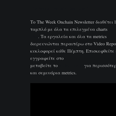
The Week Onchain Dashboard
Το The Week Onchain Newsletter διαθέτει l
ταμπλό με όλα τα επιλεγμένα charts
δια
εδώ
. Τα εργαλεία και όλα τα metrics
διερευνώνται περαιτέρω στο Video Repo
κυκλοφορεί κάθε Πέμπτη. Επισκεφθείτε 
εγγραφείτε στο
κανάλι μας στο Youtube
μεταβείτε το
Video Portal
για περισσότερ
και σεμινάρια metrics.