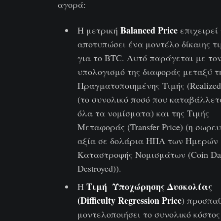
αγορά:
Balanced Price
Η μετρική
επιχειρεί
αποτυπώσει ένα μοντέλο δίκαιης τι
για το BTC. Αυτό παράγεται με το
υπολογισμό της διαφοράς μεταξύ τ
Πραγματοποιημένης Τιμής (Realized 
(το συνολικό ποσό που καταβάλλετ
όλα τα νομίσματα) και της Τιμής
Μεταφοράς (Transfer Price) (η σωρευ
αξία σε δολάρια ΗΠΑ των Ημερών
Καταστροφής Νομισμάτων (Coin Da
Destroyed)).
Τιμή Υποχώρησης Δυσκολίας
Η
(Difficulty Regression Price
) προσπαθ
μοντελοποιήσει το συνολικό κόστος