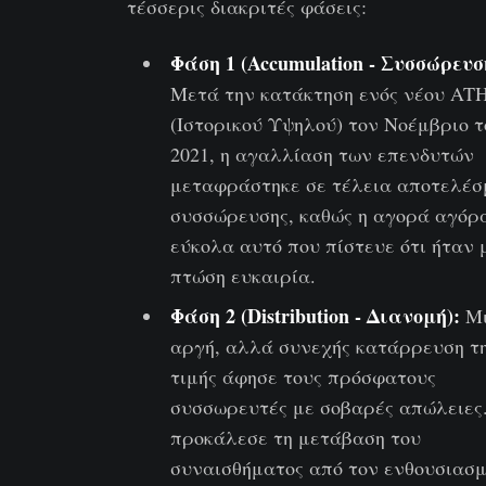
τέσσερις διακριτές φάσεις:
Φάση 1 (Accumulation - Συσσώρευσ
Μετά την κατάκτηση ενός νέου AT
(Ιστορικού Υψηλού) τον Νοέμβριο τ
2021, η αγαλλίαση των επενδυτών
μεταφράστηκε σε τέλεια αποτελέ
συσσώρευσης, καθώς η αγορά αγόρ
εύκολα αυτό που πίστευε ότι ήταν 
πτώση ευκαιρία.
Φάση 2 (Distribution - Διανομή):
Μ
αργή, αλλά συνεχής κατάρρευση τ
τιμής άφησε τους πρόσφατους
συσσωρευτές με σοβαρές απώλειες
προκάλεσε τη μετάβαση του
συναισθήματος από τον ενθουσιασ