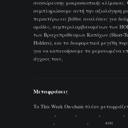
συσσώρευσης μακροσκοπικής κλίμακας.
συμπληρώσουμε αυτή την αξιολόγηση μ
περαιτέρω εις βάθος αναλύσεις για διά
ομάδες, συμπεριλαμβανομένων των HOD
των Βραχυπρόθεσμων Κατόχων (Short-T
Holders), και τα διαφορετικά μεγέθη πο
για να κατανοήσουμε τα μεμονωμένα ε
άγχους τους.
Μεταφράσεις
Το This Week On-chain πλέον μεταφράζε
Ισπανικά
,
Ιταλικά
,
Κινέζικα
,
Ιαπωνικά
,
Γαλλικά
,
Πορτογαλικά
,
Φαρσί
και
Ελλη