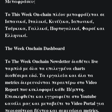
Μεταφράσεις
Το This Week On-chain πλέον μεταφράζεται σε
Ισπανικά
,
Ιταλικά
,
Κινέζικα
,
Ιαπωνικά
,
Τούρκικα
,
Γαλλικά
,
Πορτογαλικά
,
Φαρσί
και
Ελληνικά
.
The Week Onchain Dashboard
Το The Week Onchain Newsletter διαθέτει live
ταμπλό με όλα τα επιλεγμένα charts
διαθέσιμα εδώ
. Τα εργαλεία και όλα τα
metrics διερευνώνται περαιτέρω στο Video
Report που κυκλοφορεί κάθε Πέμπτη.
Επισκεφθείτε και εγγραφείτε στο
Youtube
κανάλι μας
και μεταβείτε το
Video Portal
για
περισσότερα βίντεο και σεμινάρια metrics.