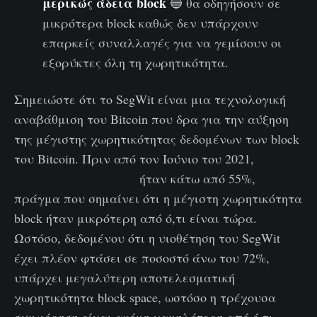
μερικώς άδεια block
🔵 θα οδηγήσουν σε
μικρότερα block καθώς δεν υπάρχουν
επαρκείς συναλλαγές για να γεμίσουν οι
εξορύκτες όλη τη χωρητικότητα.
Σημειώστε ότι το SegWit είναι μια τεχνολογική
αναβάθμιση του Bitcoin που δρα για την αύξηση
της μέγιστης χωρητικότητας δεδομένων των block
του Bitcoin. Πριν από τον Ιούνιο του 2021,
η
υιοθέτηση του SegWit
ήταν κάτω από 55%,
πράγμα που σημαίνει ότι η μέγιστη χωρητικότητα
block ήταν μικρότερη από ό,τι είναι τώρα.
Ωστόσο, δεδομένου ότι η υιοθέτηση του SegWit
έχει πλέον φτάσει σε ποσοστό άνω του 72%,
υπάρχει μεγαλύτερη αποτελεσματική
χωρητικότητα block space, ωστόσο η τρέχουσα
συμφόρηση είναι ακόμη χαμηλότερη από ό,τι