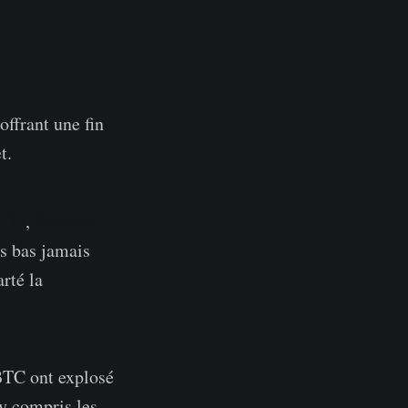
offrant une fin
t.
 32
,
Semaine
us bas jamais
rté la
 BTC ont explosé
 y compris les