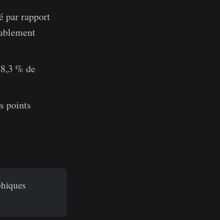
é par rapport
uablement
88,3 % de
s points
phiques