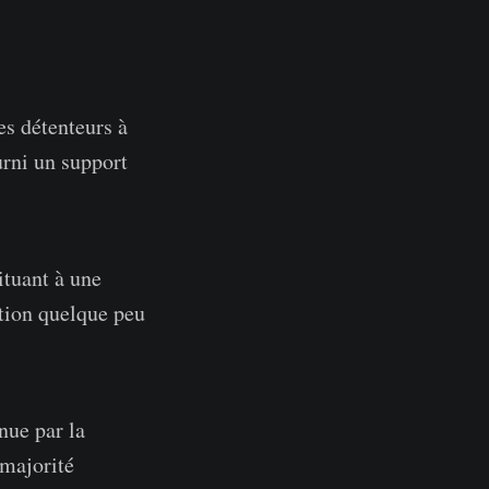
es détenteurs à
urni un support
ituant à une
ition quelque peu
enue par la
 majorité