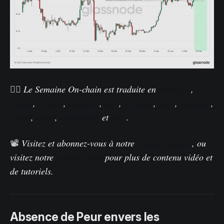
🏴‍☠️
Le Semaine On-chain est traduite en
espagnol
,
italien
,
chinois
,
japonais
,
turc
,
français
,
farsi
,
polonais
,
arabe
,
russe
,
vietnamien
et
grec
.
📽️
Visitez et abonnez-vous à notre
chaîne Youtube
, ou
visitez notre
portail vidéo
pour plus de contenu vidéo et
de tutoriels.
Absence de Peur envers les