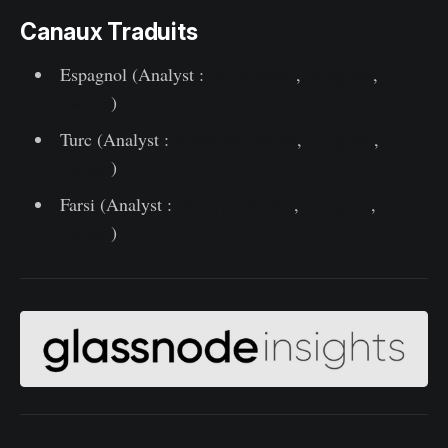
Canaux Traduits
Espagnol (Analyst :
@ElCableR
,
Telegram
,
Twitter
)
Turc (Analyst :
@wkriptoofficial
,
Telegram
,
Twitter
)
Farsi (Analyst :
@CryptoVizArt
,
Telegram
,
Twitter
)