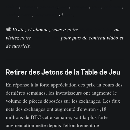
italien
,
chinois
,
japonais
,
turc
,
français
,
farsi
,
polonais
,
arabe
,
russe
,
vietnamien
et
grec
.
📽️
Visitez et abonnez-vous à notre
chaîne Youtube
, ou
visitez notre
portail vidéo
pour plus de contenu vidéo et
de tutoriels.
Retirer des Jetons de la Table de Jeu
En réponse à la forte appréciation des prix au cours des
dernières semaines, les investisseurs ont augmenté le
volume de pièces déposées sur les exchanges. Les flux
nets des exchanges ont augmenté d'environ 4,18
millions de BTC cette semaine, soit la plus forte
augmentation nette depuis l'effondrement de