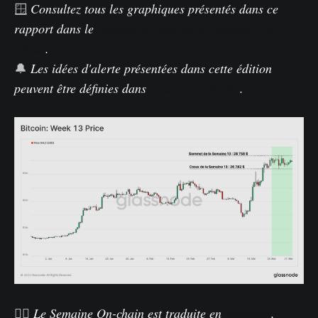
🪟
Consultez tous les graphiques présentés dans ce
rapport dans le
tableau de bord de la Semaine On-
Chain
.
🔔
Les idées d'alerte présentées dans cette édition
peuvent être définies dans
Glassnode Studio
.
🏴‍☠️
Le Semaine On-chain est traduite en
espagnol
,