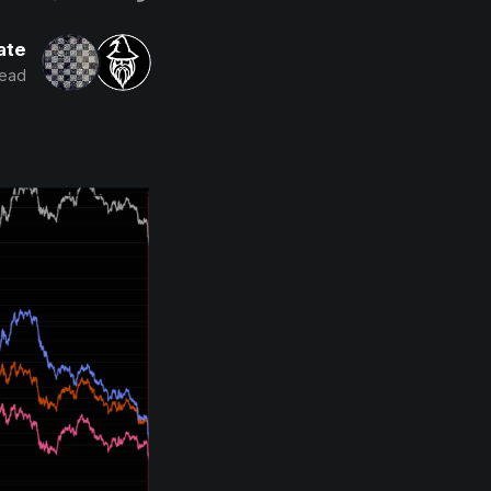
ate
read