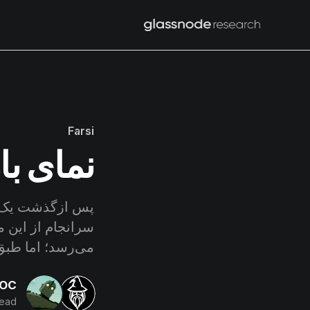
Farsi
نمای با
سرانجام از این 
می‌رسد؛ اما طبق
aOC
read