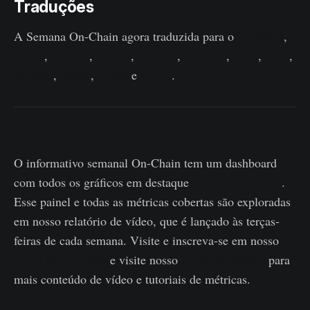
Traduções
A Semana On-Chain agora traduzida para o
Espanhol
,
Inglês
,
Italiano
,
Chinês
,
Japonês
,
Francês
,
Turco
,
Farsi
,
Polonês
,
Russo
,
Árabe
e
Grego
.
Painel On-chain da Semana
O informativo semanal On-Chain tem um dashboard
com todos os gráficos em destaque
apresentados aqui
.
Esse painel e todas as métricas cobertas são exploradas
em nosso relatório de vídeo, que é lançado às terças-
feiras de cada semana. Visite e inscreva-se em nosso
Canal do YouTube
e visite nosso
Portal de Vídeos
para
mais conteúdo de vídeo e tutoriais de métricas.