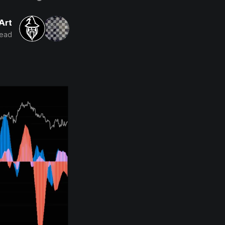
Art
read