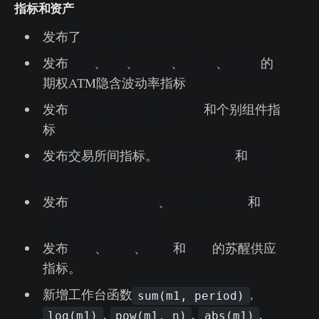
指标和资产
发布了
工作台的教程视频
发布
全部
、
1周
、
1个月
、
3个月
、
6个月
的
期权ATM隐含波动率指标
发布
产出卖出交易量带SVAB
和个别组件指
标
发布交易所间指标。
交易所间交易
和
交易
所交易量
发布
内部交易所指标
、
期货期限结构
和
各
交易所期货期限结构
发布
1年+
、
2年+
、
3年+
和
5年+
的苏醒供应
指标。
新增工作台函数
,
sum(m1, period)
,
,
,
log(m1)
pow(m1, n)
abs(m1)